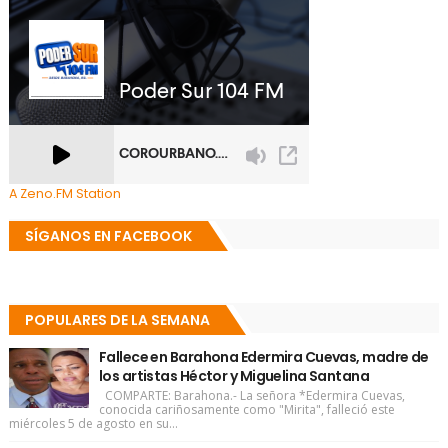
A Zeno.FM Station
SÍGANOS EN FACEBOOK
POPULARES DE LA SEMANA
Fallece en Barahona Edermira Cuevas, madre de
los artistas Héctor y Miguelina Santana
COMPARTE: Barahona.- La señora *Edermira Cuevas,
conocida cariñosamente como "Mirita", falleció este
miércoles 5 de agosto en su...