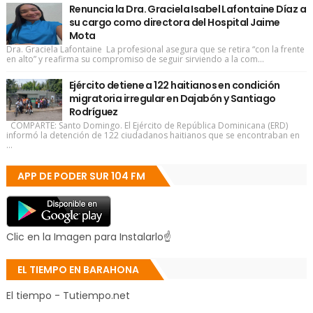
Renuncia la Dra. Graciela Isabel Lafontaine Díaz a
su cargo como directora del Hospital Jaime
Mota
Dra. Graciela Lafontaine La profesional asegura que se retira “con la frente
en alto” y reafirma su compromiso de seguir sirviendo a la com...
Ejército detiene a 122 haitianos en condición
migratoria irregular en Dajabón y Santiago
Rodríguez
COMPARTE: Santo Domingo. El Ejército de República Dominicana (ERD)
informó la detención de 122 ciudadanos haitianos que se encontraban en
...
APP DE PODER SUR 104 FM
Clic en la Imagen para Instalarlo☝
EL TIEMPO EN BARAHONA
El tiempo - Tutiempo.net