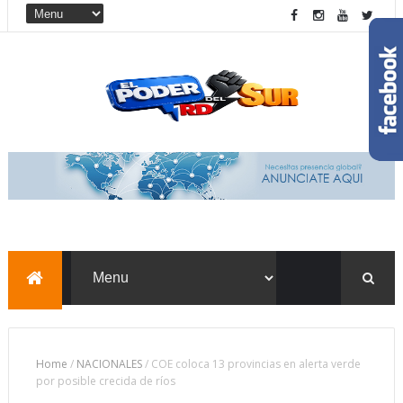
Home
/
NACIONALES
/
COE coloca 13 provincias en alerta verde
por posible crecida de ríos