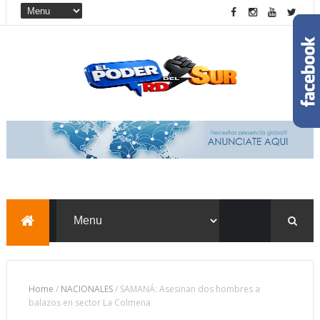
Home
/
NACIONALES
/
SAMANÁ: Asesinan dos hombres a
balazos en sector La Colmena