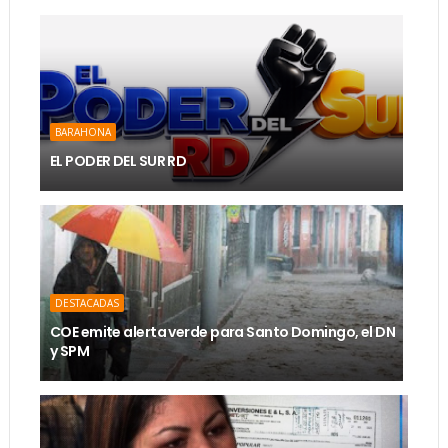
BARAHONA
EL PODER DEL SUR RD
DESTACADAS
COE emite alerta verde para Santo Domingo, el DN
y SPM