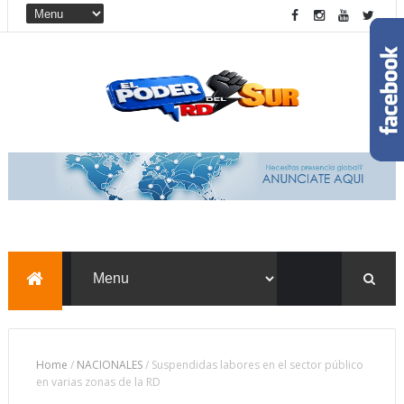
Home
/
NACIONALES
/
Suspendidas labores en el sector público
en varias zonas de la RD