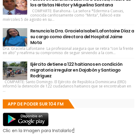
los artistas Héctor y Miguelina Santana
COMPARTE: Barahona.- La señora *Edermira Cuevas,
conocida cariñosamente como "Mirita", falleció este
miércoles 5 de agosto en su...
Renuncia la Dra. Graciela Isabel Lafontaine Díaz a
su cargo como directora del Hospital Jaime
Mota
Dra. Graciela Lafontaine La profesional asegura que se retira “con la frente
en alto” y reafirma su compromiso de seguir sirviendo a la com...
Ejército detiene a 122 haitianos en condición
migratoria irregular en Dajabón y Santiago
Rodríguez
COMPARTE: Santo Domingo. El Ejército de República Dominicana (ERD)
informó la detención de 122 ciudadanos haitianos que se encontraban en
...
APP DE PODER SUR 104 FM
Clic en la Imagen para Instalarlo☝