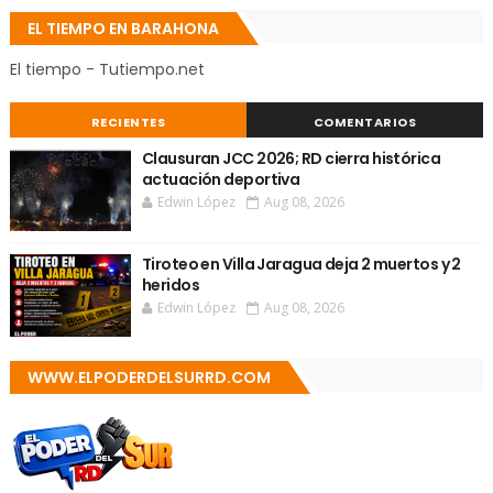
EL TIEMPO EN BARAHONA
El tiempo - Tutiempo.net
RECIENTES
COMENTARIOS
Clausuran JCC 2026; RD cierra histórica
actuación deportiva
Edwin López
Aug 08, 2026
Tiroteo en Villa Jaragua deja 2 muertos y 2
heridos
Edwin López
Aug 08, 2026
WWW.ELPODERDELSURRD.COM