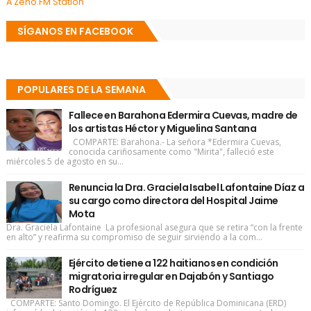
A Zeno.FM Station
SÍGANOS EN FACEBOOK
POPULARES DE LA SEMANA
Fallece en Barahona Edermira Cuevas, madre de
los artistas Héctor y Miguelina Santana
COMPARTE: Barahona.- La señora *Edermira Cuevas,
conocida cariñosamente como "Mirita", falleció este
miércoles 5 de agosto en su...
Renuncia la Dra. Graciela Isabel Lafontaine Díaz a
su cargo como directora del Hospital Jaime
Mota
Dra. Graciela Lafontaine La profesional asegura que se retira “con la frente
en alto” y reafirma su compromiso de seguir sirviendo a la com...
Ejército detiene a 122 haitianos en condición
migratoria irregular en Dajabón y Santiago
Rodríguez
COMPARTE: Santo Domingo. El Ejército de República Dominicana (ERD)