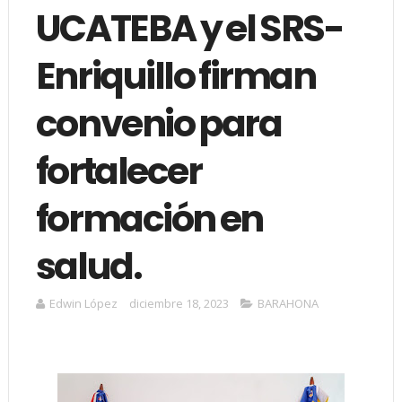
UCATEBA y el SRS-
Enriquillo firman
convenio para
fortalecer
formación en
salud.
Edwin López
diciembre 18, 2023
BARAHONA