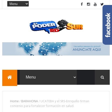
Home
/
BARAHONA
/
UCATEBA y el SRS-Enriquillo firman
convenio para fortalecer formación en salud.