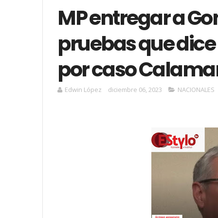
MP entregar a Gon
pruebas que dice 
por caso Calama
Edwin López
diciembre 06, 2023
NACIONALES