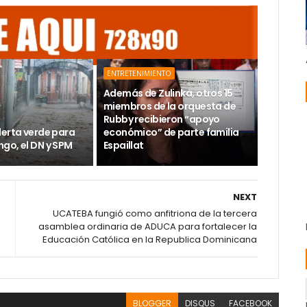
ENTRETENIMIENTO
Además de Zulinka, otros 15
miembros de la orquesta de
Rubby recibieron “apoyo
lerta verde para
económico” de parte familia
go, el DN y SPM
Espaillat
NEXT
UCATEBA fungió como anfitriona de la tercera
asamblea ordinaria de ADUCA para fortalecer la
Educación Católica en la Republica Dominicana
BLOGGER
DISQUS
FACEBOOK