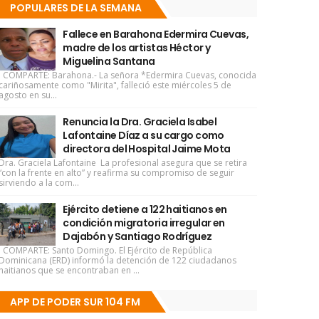
POPULARES DE LA SEMANA
Fallece en Barahona Edermira Cuevas,
madre de los artistas Héctor y
Miguelina Santana
COMPARTE: Barahona.- La señora *Edermira Cuevas, conocida
cariñosamente como "Mirita", falleció este miércoles 5 de
agosto en su...
Renuncia la Dra. Graciela Isabel
Lafontaine Díaz a su cargo como
directora del Hospital Jaime Mota
Dra. Graciela Lafontaine La profesional asegura que se retira
“con la frente en alto” y reafirma su compromiso de seguir
sirviendo a la com...
Ejército detiene a 122 haitianos en
condición migratoria irregular en
Dajabón y Santiago Rodríguez
COMPARTE: Santo Domingo. El Ejército de República
Dominicana (ERD) informó la detención de 122 ciudadanos
haitianos que se encontraban en ...
APP DE PODER SUR 104 FM