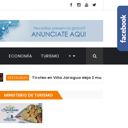
ECONOMÍA
TURISMO
+
Tiroteo en Villa Jaragua deja 2 muertos y 2 heridos
TACADAS
MINISTERIO DE TURISMO