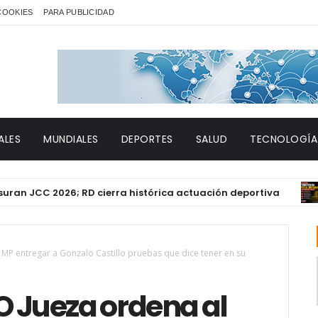
 COOKIES
PARA PUBLICIDAD
ALES
MUNDIALES
DEPORTES
SALUD
TECNOLOGÍA
C 2026; RD cierra histórica actuación deportiva
DES
 entregar a Gonzalo Castillo pruebas que dice tener en su
Jueza ordena al