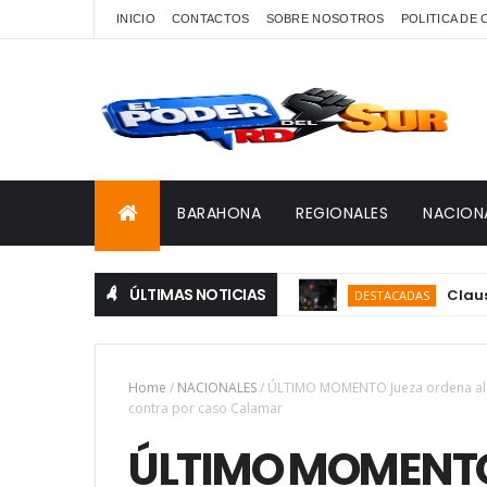
INICIO
CONTACTOS
SOBRE NOSOTROS
POLITICA DE
BARAHONA
REGIONALES
NACION
ÚLTIMAS NOTICIAS
Clausuran JC
DESTACADAS
Home
/
NACIONALES
/
ÚLTIMO MOMENTO Jueza ordena al MP
contra por caso Calamar
ÚLTIMO MOMENTO 