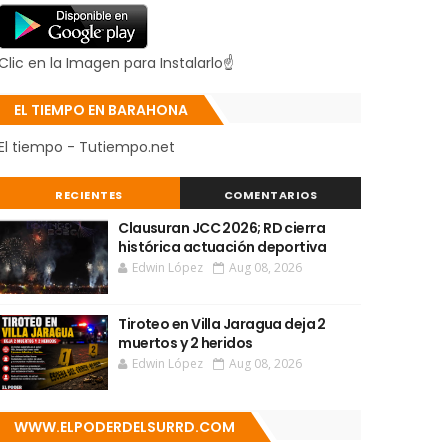
Clic en la Imagen para Instalarlo☝
EL TIEMPO EN BARAHONA
El tiempo - Tutiempo.net
RECIENTES
COMENTARIOS
Clausuran JCC 2026; RD cierra
histórica actuación deportiva
Edwin López
Aug 08, 2026
Tiroteo en Villa Jaragua deja 2
muertos y 2 heridos
Edwin López
Aug 08, 2026
WWW.ELPODERDELSURRD.COM