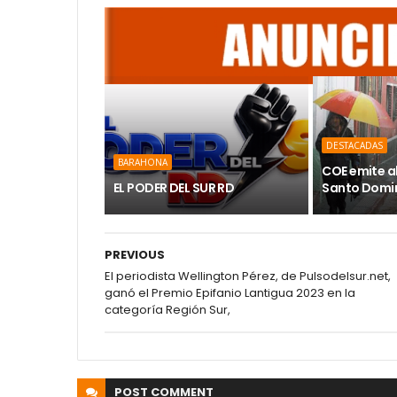
DESTACADAS
BARAHONA
COE emite a
EL PODER DEL SUR RD
Santo Domin
PREVIOUS
El periodista Wellington Pérez, de Pulsodelsur.net,
ganó el Premio Epifanio Lantigua 2023 en la
categoría Región Sur,
POST
COMMENT