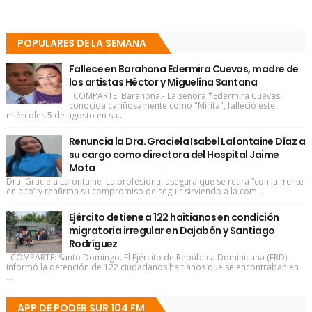
POPULARES DE LA SEMANA
Fallece en Barahona Edermira Cuevas, madre de
los artistas Héctor y Miguelina Santana
COMPARTE: Barahona.- La señora *Edermira Cuevas,
conocida cariñosamente como "Mirita", falleció este
miércoles 5 de agosto en su...
Renuncia la Dra. Graciela Isabel Lafontaine Díaz a
su cargo como directora del Hospital Jaime
Mota
Dra. Graciela Lafontaine La profesional asegura que se retira “con la frente
en alto” y reafirma su compromiso de seguir sirviendo a la com...
Ejército detiene a 122 haitianos en condición
migratoria irregular en Dajabón y Santiago
Rodríguez
COMPARTE: Santo Domingo. El Ejército de República Dominicana (ERD)
informó la detención de 122 ciudadanos haitianos que se encontraban en
...
APP DE PODER SUR 104 FM