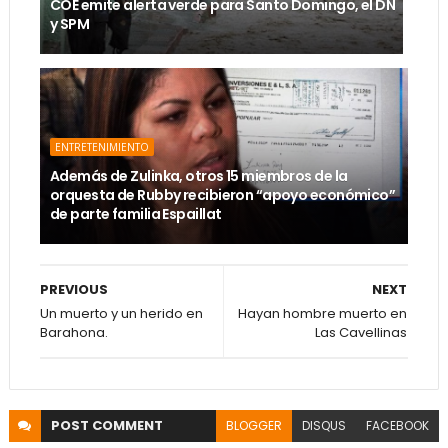
COE emite alerta verde para Santo Domingo, el DN
y SPM
ENTRETENIMIENTO
Además de Zulinka, otros 15 miembros de la
orquesta de Rubby recibieron “apoyo económico”
de parte familia Espaillat
PREVIOUS
NEXT
Un muerto y un herido en
Hayan hombre muerto en
Barahona.
Las Cavellinas
POST
COMMENT
BLOGGER
DISQUS
FACEBOOK