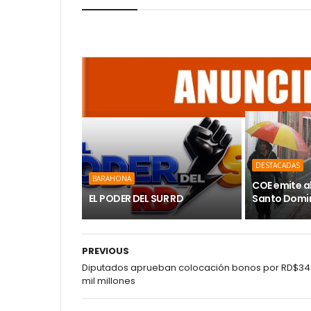
DESTACADAS
BARAHONA
COE emite a
EL PODER DEL SUR RD
Santo Domin
PREVIOUS
Diputados aprueban colocación bonos por RD$3
mil millones