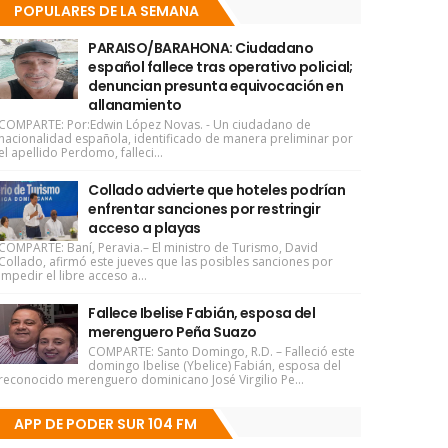
POPULARES DE LA SEMANA
PARAISO/BARAHONA: Ciudadano
español fallece tras operativo policial;
denuncian presunta equivocación en
allanamiento
COMPARTE: Por:Edwin López Novas. - Un ciudadano de
nacionalidad española, identificado de manera preliminar por
el apellido Perdomo, falleci...
Collado advierte que hoteles podrían
enfrentar sanciones por restringir
acceso a playas
COMPARTE: Baní, Peravia.– El ministro de Turismo, David
Collado, afirmó este jueves que las posibles sanciones por
impedir el libre acceso a...
Fallece Ibelise Fabián, esposa del
merenguero Peña Suazo
COMPARTE: Santo Domingo, R.D. – Falleció este
domingo Ibelise (Ybelice) Fabián, esposa del
reconocido merenguero dominicano José Virgilio Pe...
APP DE PODER SUR 104 FM