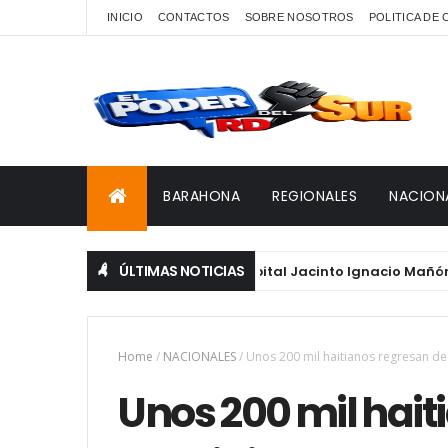
INICIO
CONTACTOS
SOBRE NOSOTROS
POLITICA DE
BARAHONA
REGIONALES
NACION
ÚLTIMAS NOTICIAS
a visita no programada al Hospital Jacinto Ignacio Mañón
Home
/
NACIONALES
/
Unos 200 mil haitianos regresan d
Unos 200 mil hait