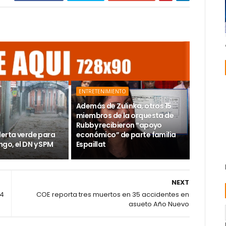
ENTRETENIMIENTO
Además de Zulinka, otros 15
miembros de la orquesta de
Rubby recibieron “apoyo
lerta verde para
económico” de parte familia
go, el DN y SPM
Espaillat
NEXT
44
COE reporta tres muertos en 35 accidentes en
asueto Año Nuevo