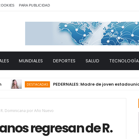
 COOKIES
PARA PUBLICIDAD
ALES
MUNDIALES
DEPORTES
SALUD
TECNOLOGÍA
PEDERNALES: Madre de joven estadounidense fal
DESTACADAS
e R. Dominicana por Año Nuevo
ianos regresan de R.