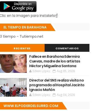
Clic en la Imagen para Instalarlo☝
EL TIEMPO EN BARAHONA
El tiempo - Tutiempo.net
RECIENTES
COMENTARIOS
Fallece en Barahona Edermira
Cuevas, madre de los artistas
Héctor y Miguelina Santana
Edwin López
Aug 05, 2026
Director del SNS realiza visita no
programada al Hospital Jacinto
Ignacio Mañón
Edwin López
Aug 04, 2026
WWW.ELPODERDELSURRD.COM