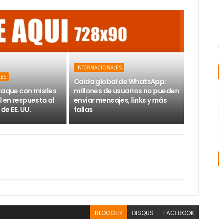
INTERNACIONALES
LES
Caída global de WhatsApp:
taque con misiles
millones de usuarios no pueden
l en respuesta al
enviar mensajes, links y más
e EE. UU.
fallas
BLOGGER
DISQUS
FACEBOOK