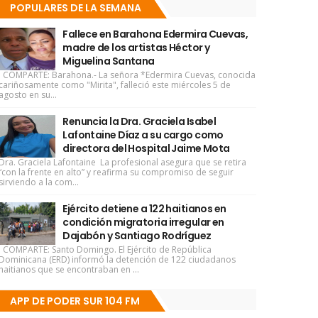
POPULARES DE LA SEMANA
Fallece en Barahona Edermira Cuevas,
madre de los artistas Héctor y
Miguelina Santana
COMPARTE: Barahona.- La señora *Edermira Cuevas, conocida
cariñosamente como "Mirita", falleció este miércoles 5 de
agosto en su...
Renuncia la Dra. Graciela Isabel
Lafontaine Díaz a su cargo como
directora del Hospital Jaime Mota
Dra. Graciela Lafontaine La profesional asegura que se retira
“con la frente en alto” y reafirma su compromiso de seguir
sirviendo a la com...
Ejército detiene a 122 haitianos en
condición migratoria irregular en
Dajabón y Santiago Rodríguez
COMPARTE: Santo Domingo. El Ejército de República
Dominicana (ERD) informó la detención de 122 ciudadanos
haitianos que se encontraban en ...
APP DE PODER SUR 104 FM