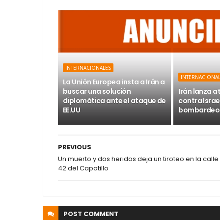
INTERNACIONALES
INTERNACIONA
La Unión Europea insta a Irán a
buscar una solución
Irán lanza a
diplomática ante el ataque de
contra Israe
EE.UU
bombardeo d
PREVIOUS
Un muerto y dos heridos deja un tiroteo en la calle
42 del Capotillo
POST
COMMENT