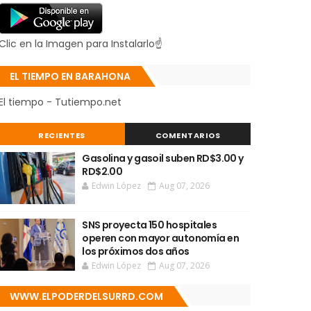
Clic en la Imagen para Instalarlo☝
EL TIEMPO EN BARAHONA
El tiempo - Tutiempo.net
RECIENTES
COMENTARIOS
Gasolina y gasoil suben RD$3.00 y
RD$2.00
Edwin López
Aug 07, 2026
SNS proyecta 150 hospitales
operen con mayor autonomía en
los próximos dos años
Edwin López
Aug 07, 2026
WWW.ELPODERDELSURRD.COM