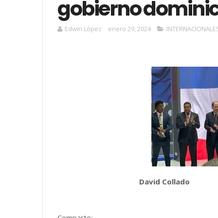
gobierno domini
Edwin López
enero 29, 2024
INTERNACIONALE
David Collado
Comparte: