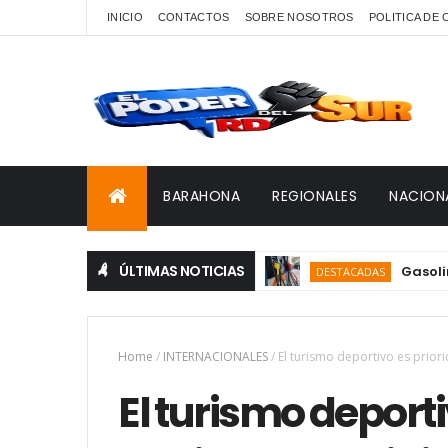
INICIO
CONTACTOS
SOBRE NOSOTROS
POLITICA DE
BARAHONA
REGIONALES
NACION
ÚLTIMAS NOTICIAS
Gasolina y ga
DESTACADAS
Home
/
INTERNACIONALES
/
El turismo deportivo es prio
El turismo deporti