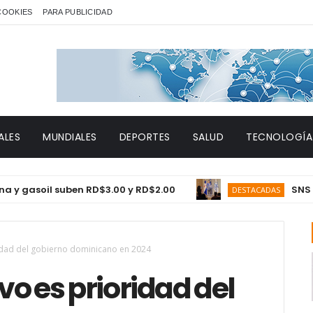
 COOKIES
PARA PUBLICIDAD
ALES
MUNDIALES
DEPORTES
SALUD
TECNOLOGÍA
soil suben RD$3.00 y RD$2.00
SNS proyect
DESTACADAS
ridad del gobierno dominicano en 2024
vo es prioridad del