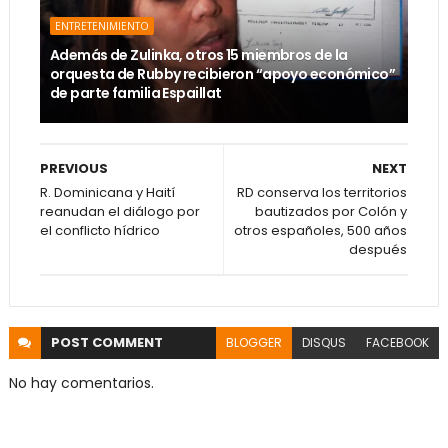
ENTRETENIMIENTO
Además de Zulinka, otros 15 miembros de la
orquesta de Rubby recibieron “apoyo económico”
de parte familia Espaillat
PREVIOUS
NEXT
R. Dominicana y Haití
RD conserva los territorios
reanudan el diálogo por
bautizados por Colón y
el conflicto hídrico
otros españoles, 500 años
después
POST
COMMENT
BLOGGER
DISQUS
FACEBOOK
No hay comentarios.