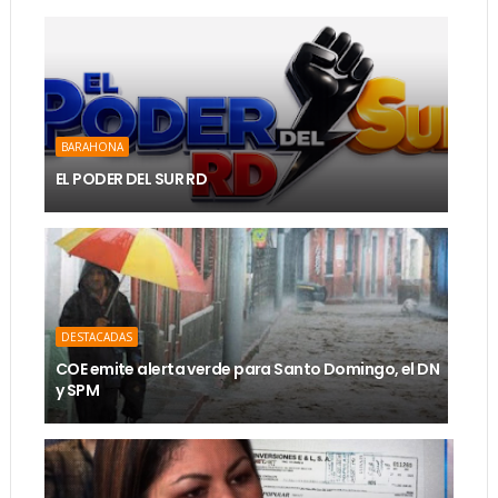
BARAHONA
EL PODER DEL SUR RD
DESTACADAS
COE emite alerta verde para Santo Domingo, el DN
y SPM