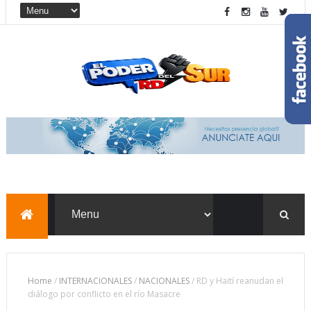
Home
/
INTERNACIONALES
/
NACIONALES
/
RD y Haití reanudan el
diálogo por conflicto en el río Masacre