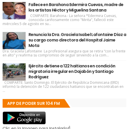
Fallece en Barahona Edermira Cuevas, madre de
los artistas Héctor y Miguelina Santana
COMPARTE: Barahona.- La señora *Edermira Cuevas,
conocida cariñosamente como "Mirita", falleció este
miércoles 5 de agosto en su...
Renuncia la Dra. Graciela Isabel Lafontaine Díaz a
su cargo como directora del Hospital Jaime
Mota
Dra. Graciela Lafontaine La profesional asegura que se retira “con la frente
en alto” y reafirma su compromiso de seguir sirviendo a la com...
Ejército detiene a 122 haitianos en condición
migratoria irregular en Dajabón y Santiago
Rodríguez
COMPARTE: Santo Domingo. El Ejército de República Dominicana (ERD)
informó la detención de 122 ciudadanos haitianos que se encontraban en
...
APP DE PODER SUR 104 FM
Clic en la Imagen para Instalarlo☝