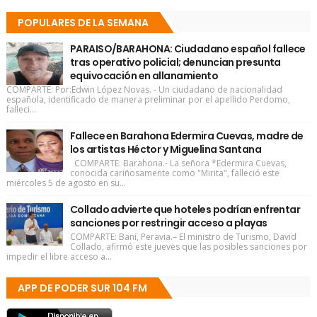
POPULARES DE LA SEMANA
PARAISO/BARAHONA: Ciudadano español fallece
tras operativo policial; denuncian presunta
equivocación en allanamiento
COMPARTE: Por:Edwin López Novas. - Un ciudadano de nacionalidad
española, identificado de manera preliminar por el apellido Perdomo,
falleci...
Fallece en Barahona Edermira Cuevas, madre de
los artistas Héctor y Miguelina Santana
COMPARTE: Barahona.- La señora *Edermira Cuevas,
conocida cariñosamente como "Mirita", falleció este
miércoles 5 de agosto en su...
Collado advierte que hoteles podrían enfrentar
sanciones por restringir acceso a playas
COMPARTE: Baní, Peravia.– El ministro de Turismo, David
Collado, afirmó este jueves que las posibles sanciones por
impedir el libre acceso a...
APP DE PODER SUR 104 FM