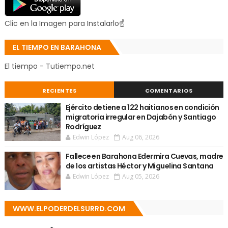
Clic en la Imagen para Instalarlo☝
EL TIEMPO EN BARAHONA
El tiempo - Tutiempo.net
RECIENTES
COMENTARIOS
Ejército detiene a 122 haitianos en condición
migratoria irregular en Dajabón y Santiago
Rodríguez
Edwin López
Aug 06, 2026
Fallece en Barahona Edermira Cuevas, madre
de los artistas Héctor y Miguelina Santana
Edwin López
Aug 05, 2026
WWW.ELPODERDELSURRD.COM