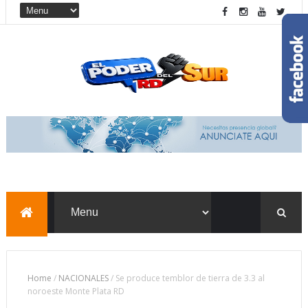
Home
/
NACIONALES
/
Se produce temblor de tierra de 3.3 al
noroeste Monte Plata RD