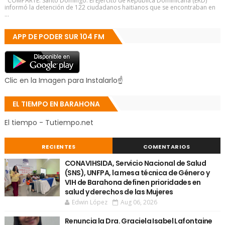
COMPARTE: Santo Domingo. El Ejército de República Dominicana (ERD)
informó la detención de 122 ciudadanos haitianos que se encontraban en
...
APP DE PODER SUR 104 FM
Clic en la Imagen para Instalarlo☝
EL TIEMPO EN BARAHONA
El tiempo - Tutiempo.net
RECIENTES
COMENTARIOS
CONAVIHSIDA, Servicio Nacional de Salud
(SNS), UNFPA, la mesa técnica de Género y
VIH de Barahona definen prioridades en
salud y derechos de las Mujeres
Edwin López
Aug 06, 2026
Renuncia la Dra. Graciela Isabel Lafontaine