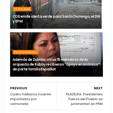
DESTACADAS
COE emite alerta verde para Santo Domingo, el DN
y SPM
ENTRETENIMIENTO
Además de Zulinka, otros 15 miembros de la
orquesta de Rubby recibieron “apoyo económico”
de parte familia Espaillat
PREVIOUS
NEXT
Cuatro haitianos mueren
FILADELFIA: Presidentes
impactados por
Fuerza del Pueblo se
camioneta
juramentan en PRM