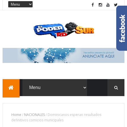
Home
/
NACIONALES
/
Dominicanos esperan resultados
definitivos comicios municipales