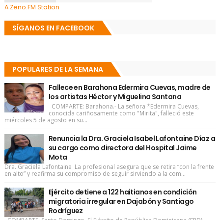
A Zeno.FM Station
SÍGANOS EN FACEBOOK
POPULARES DE LA SEMANA
Fallece en Barahona Edermira Cuevas, madre de
los artistas Héctor y Miguelina Santana
COMPARTE: Barahona.- La señora *Edermira Cuevas,
conocida cariñosamente como "Mirita", falleció este
miércoles 5 de agosto en su...
Renuncia la Dra. Graciela Isabel Lafontaine Díaz a
su cargo como directora del Hospital Jaime
Mota
Dra. Graciela Lafontaine La profesional asegura que se retira “con la frente
en alto” y reafirma su compromiso de seguir sirviendo a la com...
Ejército detiene a 122 haitianos en condición
migratoria irregular en Dajabón y Santiago
Rodríguez