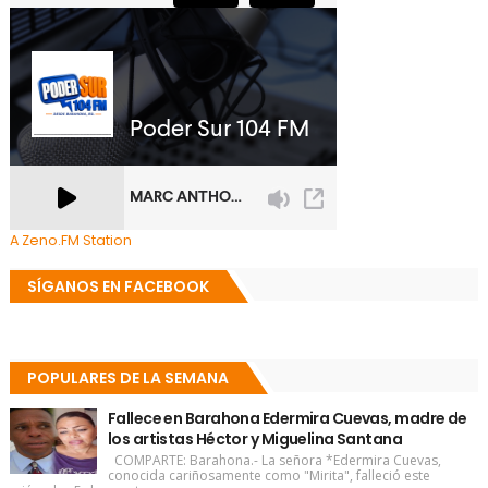
A Zeno.FM Station
SÍGANOS EN FACEBOOK
POPULARES DE LA SEMANA
Fallece en Barahona Edermira Cuevas, madre de
los artistas Héctor y Miguelina Santana
COMPARTE: Barahona.- La señora *Edermira Cuevas,
conocida cariñosamente como "Mirita", falleció este