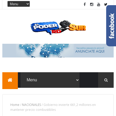
Home
/
NACIONALES
/
Gobierno invierte 661,2 millones en
mantener precio combustibles