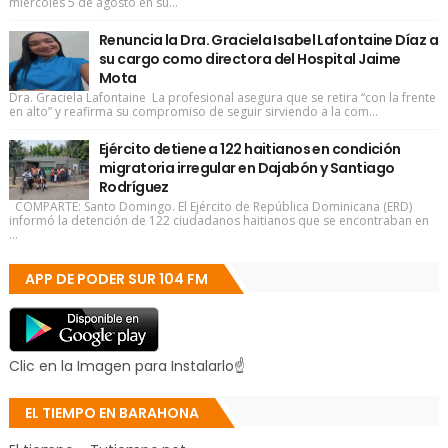
miércoles 5 de agosto en su...
Renuncia la Dra. Graciela Isabel Lafontaine Díaz a
su cargo como directora del Hospital Jaime
Mota
Dra. Graciela Lafontaine La profesional asegura que se retira “con la frente
en alto” y reafirma su compromiso de seguir sirviendo a la com...
Ejército detiene a 122 haitianos en condición
migratoria irregular en Dajabón y Santiago
Rodríguez
COMPARTE: Santo Domingo. El Ejército de República Dominicana (ERD)
informó la detención de 122 ciudadanos haitianos que se encontraban en
...
APP DE PODER SUR 104 FM
Clic en la Imagen para Instalarlo☝
EL TIEMPO EN BARAHONA