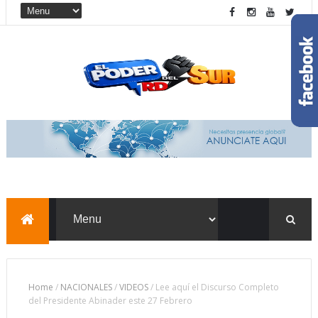
Home
/
NACIONALES
/
VIDEOS
/
Lee aquí el Discurso Completo
del Presidente Abinader este 27 Febrero