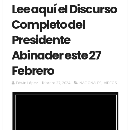
Lee aquí el Discurso
Completo del
Presidente
Abinader este 27
Febrero
Edwin López
febrero 27, 2024
NACIONALES
,
VIDEOS