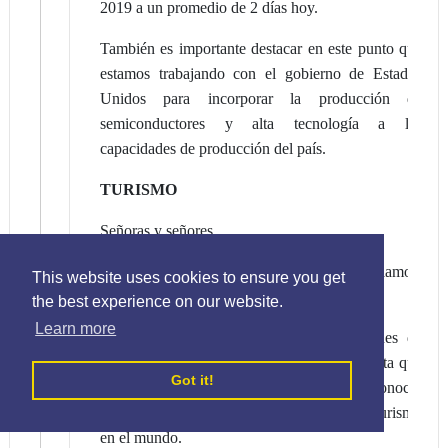
2019 a un promedio de 2 días hoy.
También es importante destacar en este punto que
estamos trabajando con el gobierno de Estados
Unidos para incorporar la producción de
semiconductores y alta tecnología a las
capacidades de producción del país.
TURISMO
Señoras y señores,
Si de una industria puntera y dinámica hablamos,
This website uses cookies to ensure you get
tenemos que detenernos en el
turismo
.
the best experience on our website.
Learn more
El pasado 2023 superamos los 10 millones de
visitantes, exactamente 10,306,517. Otra meta que
Got it!
ya es un logro. En 2021 la OMT nos reconoció
como el país número 1 en recuperación de Turismo
en el mundo.