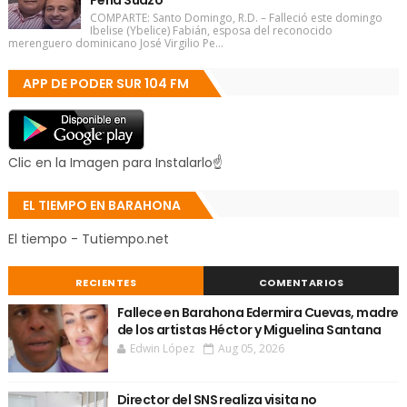
Peña Suazo
COMPARTE: Santo Domingo, R.D. – Falleció este domingo
Ibelise (Ybelice) Fabián, esposa del reconocido
merenguero dominicano José Virgilio Pe...
APP DE PODER SUR 104 FM
Clic en la Imagen para Instalarlo☝
EL TIEMPO EN BARAHONA
El tiempo - Tutiempo.net
RECIENTES
COMENTARIOS
Fallece en Barahona Edermira Cuevas, madre
de los artistas Héctor y Miguelina Santana
Edwin López
Aug 05, 2026
Director del SNS realiza visita no