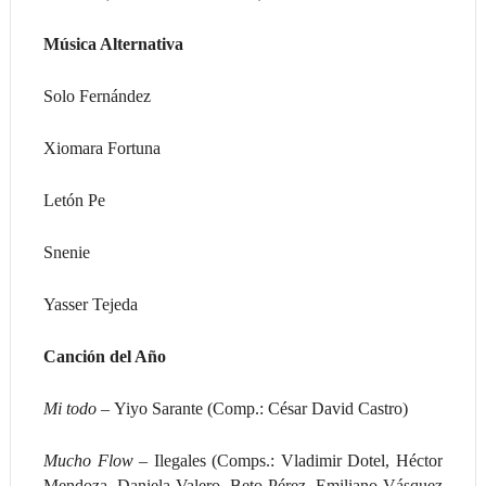
Música Alternativa
Solo Fernández
Xiomara Fortuna
Letón Pe
Snenie
Yasser Tejeda
Canción del Año
Mi todo –
Yiyo Sarante (Comp.: César David Castro)
Mucho Flow –
Ilegales (Comps.: Vladimir Dotel, Héctor
Mendoza, Daniela Valero, Beto Pérez, Emiliano Vásquez