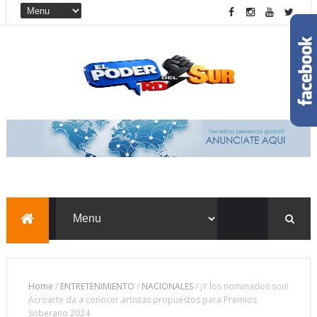
Home
/
ENTRETENIMIENTO
/
NACIONALES
/
¡Y los nominados son!
Acroarte da a conocer artistas propuestos para Premios
Soberano 2024