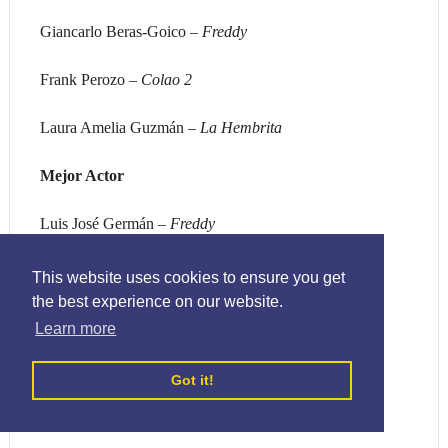
Giancarlo Beras-Goico –
Freddy
Frank Perozo –
Colao 2
Laura Amelia Guzmán –
La Hembrita
Mejor Actor
Luis José Germán –
Freddy
Ramón Emilio Candelario –
Danny 45
This website uses cookies to ensure you get
the best experience on our website.
Pepe Sierra –
El Método
Learn more
Manny Pérez –
Colao 2
Got it!
Henry Mercedes –
La balada de los cuervos