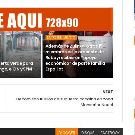
ENTRETENIMIENTO
Además de Zulinka, otros 15
miembros de la orquesta de
Rubby recibieron “apoyo
lerta verde para
económico” de parte familia
go, el DN y SPM
Espaillat
NEXT
Decomisan 10 kilos de supuesta cocaína en zona
Monseñor Nouel
BLOGGER
DISQUS
FACEBOOK