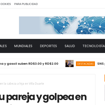
 COOKIES
PARA PUBLICIDAD
ALES
MUNDIALES
DEPORTES
SALUD
TECNOLOGÍA
soil suben RD$3.00 y RD$2.00
SNS proyect
DESTACADAS
 la cabeza a hija en Villa Duarte
 pareja y golpea en