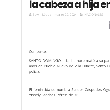
la cabeza a hija e
Edwin López
marzo 29, 2024
NACIONALES
Comparte:
SANTO DOMINGO. – Un hombre mató a su pareja
años en Pueblo Nuevo de Villa Duarte, Santo Do
policía.
El feminicida se nombra Sander Céspedes Oguo
Yissely Sánchez Pérez, de 38.