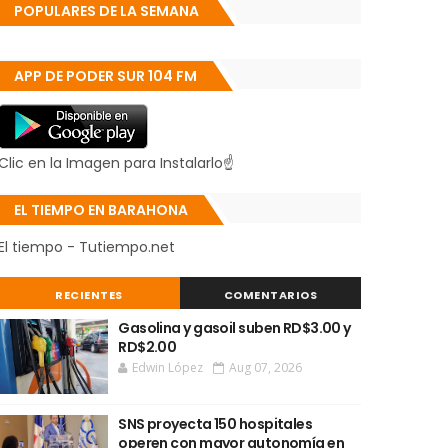
POPULARES DE LA SEMANA
APP DE PODER SUR 104 FM
Clic en la Imagen para Instalarlo☝
EL TIEMPO EN BARAHONA
El tiempo - Tutiempo.net
RECIENTES
COMENTARIOS
Gasolina y gasoil suben RD$3.00 y
RD$2.00
Edwin López
Aug 07, 2026
SNS proyecta 150 hospitales
operen con mayor autonomía en