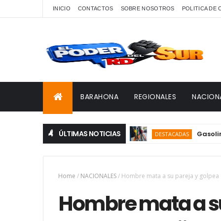
INICIO
CONTACTOS
SOBRE NOSOTROS
POLITICA DE
BARAHONA
REGIONALES
NACION
ÚLTIMAS NOTICIAS
Gasolina y ga
DESTACADAS
Home
/
NACIONALES
/
Hombre mata a su pareja y golpea en
Hombre mata a su