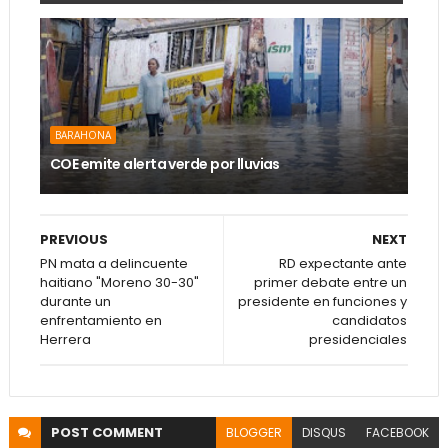
BARAHONA
COE emite alerta verde por lluvias
PREVIOUS
NEXT
PN mata a delincuente
RD expectante ante
haitiano "Moreno 30-30"
primer debate entre un
durante un
presidente en funciones y
enfrentamiento en
candidatos
Herrera
presidenciales
POST
COMMENT
BLOGGER
DISQUS
FACEBOOK