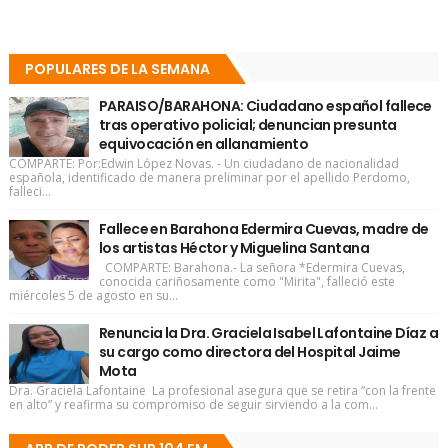
POPULARES DE LA SEMANA
PARAISO/BARAHONA: Ciudadano español fallece
tras operativo policial; denuncian presunta
equivocación en allanamiento
COMPARTE: Por:Edwin López Novas. - Un ciudadano de nacionalidad
española, identificado de manera preliminar por el apellido Perdomo,
falleci...
Fallece en Barahona Edermira Cuevas, madre de
los artistas Héctor y Miguelina Santana
COMPARTE: Barahona.- La señora *Edermira Cuevas,
conocida cariñosamente como "Mirita", falleció este
miércoles 5 de agosto en su...
Renuncia la Dra. Graciela Isabel Lafontaine Díaz a
su cargo como directora del Hospital Jaime
Mota
Dra. Graciela Lafontaine La profesional asegura que se retira “con la frente
en alto” y reafirma su compromiso de seguir sirviendo a la com...