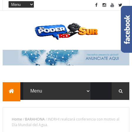
Home
/
BARAHONA
/
INDRHI realizará conferencia con motivo al
Día Mundial del Agua.