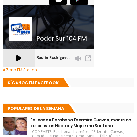
A Zeno.FM Station
SÍGANOS EN FACEBOOK
POPULARES DE LA SEMANA
Fallece en Barahona Edermira Cuevas, madre de
los artistas Héctor y Miguelina Santana
COMPARTE: Barahona.- La señora *Edermira Cuevas,
conocida cariñosamente como "Mirita", falleció este