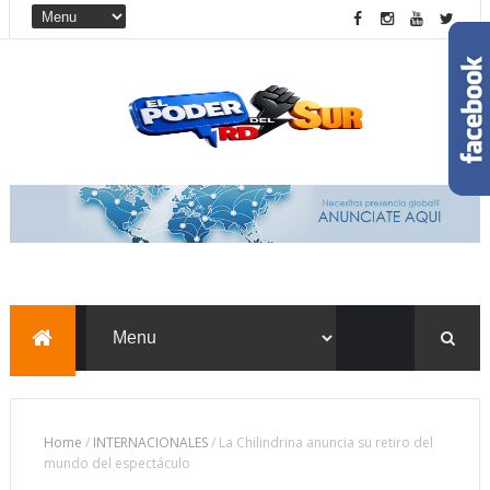
Home
/
INTERNACIONALES
/
La Chilindrina anuncia su retiro del
mundo del espectáculo