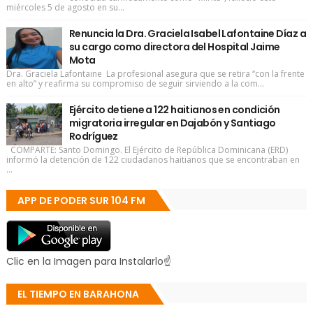
miércoles 5 de agosto en su...
Renuncia la Dra. Graciela Isabel Lafontaine Díaz a
su cargo como directora del Hospital Jaime
Mota
Dra. Graciela Lafontaine La profesional asegura que se retira “con la frente
en alto” y reafirma su compromiso de seguir sirviendo a la com...
Ejército detiene a 122 haitianos en condición
migratoria irregular en Dajabón y Santiago
Rodríguez
COMPARTE: Santo Domingo. El Ejército de República Dominicana (ERD)
informó la detención de 122 ciudadanos haitianos que se encontraban en
...
APP DE PODER SUR 104 FM
Clic en la Imagen para Instalarlo☝
EL TIEMPO EN BARAHONA