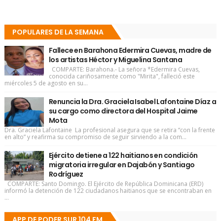
POPULARES DE LA SEMANA
Fallece en Barahona Edermira Cuevas, madre de
los artistas Héctor y Miguelina Santana
COMPARTE: Barahona.- La señora *Edermira Cuevas,
conocida cariñosamente como "Mirita", falleció este
miércoles 5 de agosto en su...
Renuncia la Dra. Graciela Isabel Lafontaine Díaz a
su cargo como directora del Hospital Jaime
Mota
Dra. Graciela Lafontaine La profesional asegura que se retira “con la frente
en alto” y reafirma su compromiso de seguir sirviendo a la com...
Ejército detiene a 122 haitianos en condición
migratoria irregular en Dajabón y Santiago
Rodríguez
COMPARTE: Santo Domingo. El Ejército de República Dominicana (ERD)
informó la detención de 122 ciudadanos haitianos que se encontraban en
...
APP DE PODER SUR 104 FM