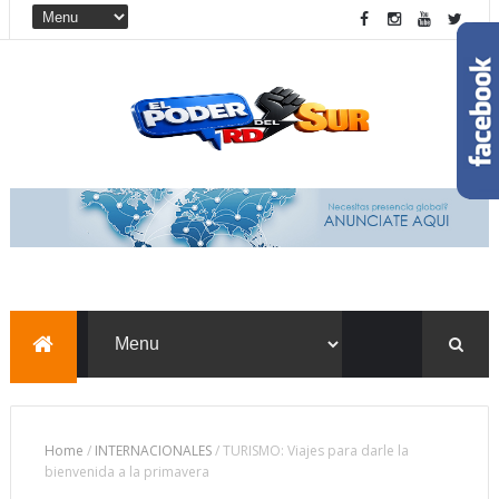
Home
/
INTERNACIONALES
/
TURISMO: Viajes para darle la
bienvenida a la primavera