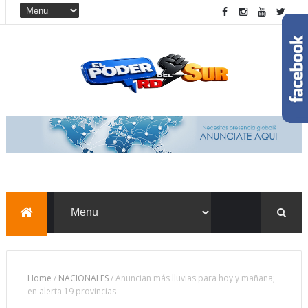
Home
/
NACIONALES
/
Anuncian más lluvias para hoy y mañana;
en alerta 19 provincias