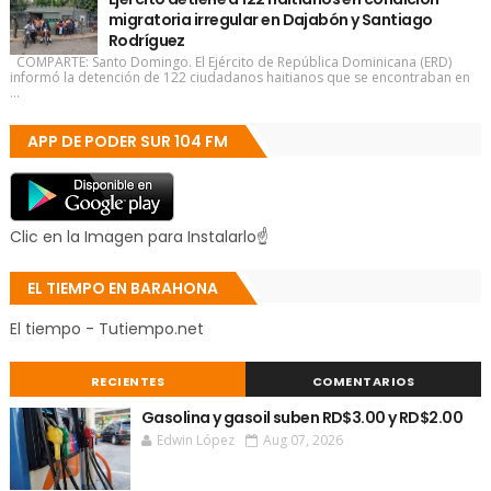
migratoria irregular en Dajabón y Santiago
Rodríguez
COMPARTE: Santo Domingo. El Ejército de República Dominicana (ERD)
informó la detención de 122 ciudadanos haitianos que se encontraban en
...
APP DE PODER SUR 104 FM
Clic en la Imagen para Instalarlo☝
EL TIEMPO EN BARAHONA
El tiempo - Tutiempo.net
RECIENTES
COMENTARIOS
Gasolina y gasoil suben RD$3.00 y RD$2.00
Edwin López
Aug 07, 2026