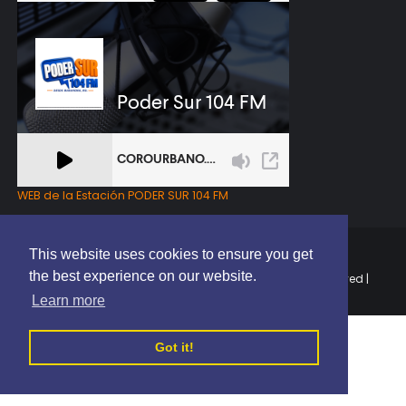
WEB de la Estación PODER SUR 104 FM
This website uses cookies to ensure you get
the best experience on our website.
Copyright © 2025 | EL PODER DEL SUR RD | All Rights Reserved |
Elaborado por
ThemeXpose
Learn more
Got it!