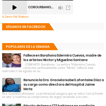
A Zeno.FM Station
SÍGANOS EN FACEBOOK
POPULARES DE LA SEMANA
Fallece en Barahona Edermira Cuevas, madre de
los artistas Héctor y Miguelina Santana
COMPARTE: Barahona.- La señora *Edermira Cuevas,
conocida cariñosamente como "Mirita", falleció este
miércoles 5 de agosto en su...
Renuncia la Dra. Graciela Isabel Lafontaine Díaz a
su cargo como directora del Hospital Jaime
Mota
Dra. Graciela Lafontaine La profesional asegura que se retira “con la frente
en alto” y reafirma su compromiso de seguir sirviendo a la com...
Ejército detiene a 122 haitianos en condición