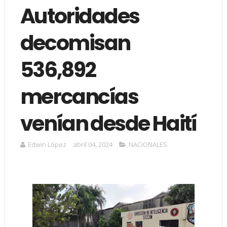
Autoridades
decomisan
536,892
mercancías
venían desde Haití
Edwin López
abril 04, 2024
NACIONALES