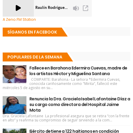
A Zeno.FM Station
SÍGANOS EN FACEBOOK
POPULARES DE LA SEMANA
Fallece en Barahona Edermira Cuevas, madre de
los artistas Héctor y Miguelina Santana
COMPARTE: Barahona.- La señora *Edermira Cuevas,
conocida cariñosamente como "Mirita", falleció este
miércoles 5 de agosto en su...
Renuncia la Dra. Graciela Isabel Lafontaine Díaz a
su cargo como directora del Hospital Jaime
Mota
Dra. Graciela Lafontaine La profesional asegura que se retira “con la frente
en alto” y reafirma su compromiso de seguir sirviendo a la com...
Ejército detiene a 122 haitianos en condición