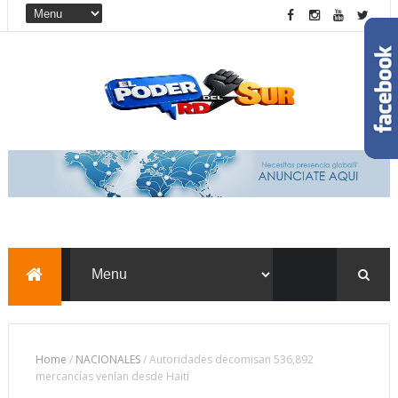
Home
/
NACIONALES
/
Autoridades decomisan 536,892
mercancías venían desde Haití