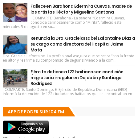
Fallece en Barahona Edermira Cuevas, madre de
los artistas Héctor y Miguelina Santana
COMPARTE: Barahona.- La señora *Edermira Cuevas,
conocida cariñosamente como "Mirita", falleció este
miércoles 5 de agosto en su...
Renuncia la Dra. Graciela Isabel Lafontaine Díaz a
su cargo como directora del Hospital Jaime
Mota
Dra. Graciela Lafontaine La profesional asegura que se retira “con la frente
en alto” y reafirma su compromiso de seguir sirviendo a la com...
Ejército detiene a 122 haitianos en condición
migratoria irregular en Dajabón y Santiago
Rodríguez
COMPARTE: Santo Domingo. El Ejército de República Dominicana (ERD)
informó la detención de 122 ciudadanos haitianos que se encontraban en
...
APP DE PODER SUR 104 FM