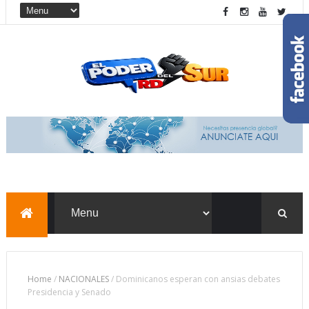
Home
/
NACIONALES
/
Dominicanos esperan con ansias debates
Presidencia y Senado