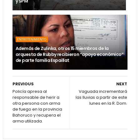
y SPM
ENTRETENIMIENTO
Además de Zulinka, otros 15 miembros de la
orquesta de Rubby recibieron “apoyo económico”
de parte familia Espaillat
PREVIOUS
NEXT
Policía apresa al
Vaguada incrementará
responsable de herir a
las lluvias a partir de este
otra persona con arma
lunes en la R. Dom.
de fuego en la provincia
Bahoruco y recupera el
arma utilizada.