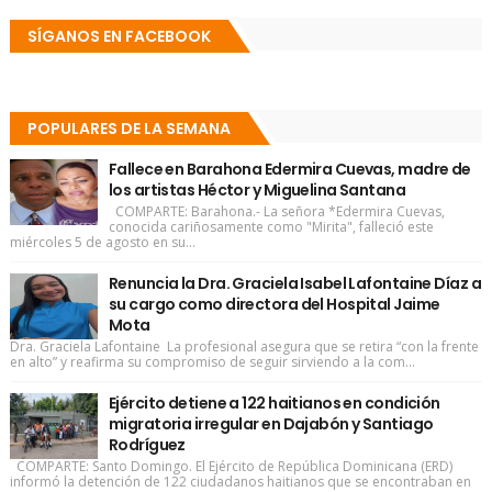
SÍGANOS EN FACEBOOK
POPULARES DE LA SEMANA
Fallece en Barahona Edermira Cuevas, madre de
los artistas Héctor y Miguelina Santana
COMPARTE: Barahona.- La señora *Edermira Cuevas,
conocida cariñosamente como "Mirita", falleció este
miércoles 5 de agosto en su...
Renuncia la Dra. Graciela Isabel Lafontaine Díaz a
su cargo como directora del Hospital Jaime
Mota
Dra. Graciela Lafontaine La profesional asegura que se retira “con la frente
en alto” y reafirma su compromiso de seguir sirviendo a la com...
Ejército detiene a 122 haitianos en condición
migratoria irregular en Dajabón y Santiago
Rodríguez
COMPARTE: Santo Domingo. El Ejército de República Dominicana (ERD)
informó la detención de 122 ciudadanos haitianos que se encontraban en