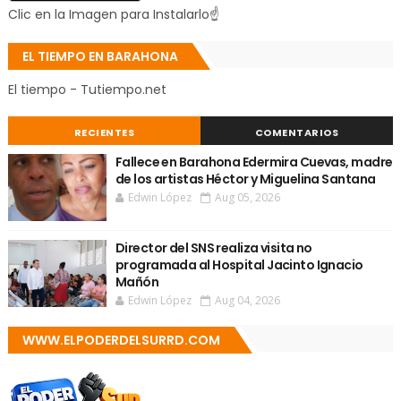
Clic en la Imagen para Instalarlo☝
EL TIEMPO EN BARAHONA
El tiempo - Tutiempo.net
RECIENTES
COMENTARIOS
Fallece en Barahona Edermira Cuevas, madre
de los artistas Héctor y Miguelina Santana
Edwin López
Aug 05, 2026
Director del SNS realiza visita no
programada al Hospital Jacinto Ignacio
Mañón
Edwin López
Aug 04, 2026
WWW.ELPODERDELSURRD.COM