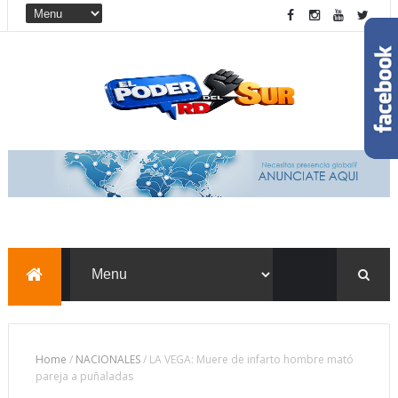
Home
/
NACIONALES
/
LA VEGA: Muere de infarto hombre mató
pareja a puñaladas