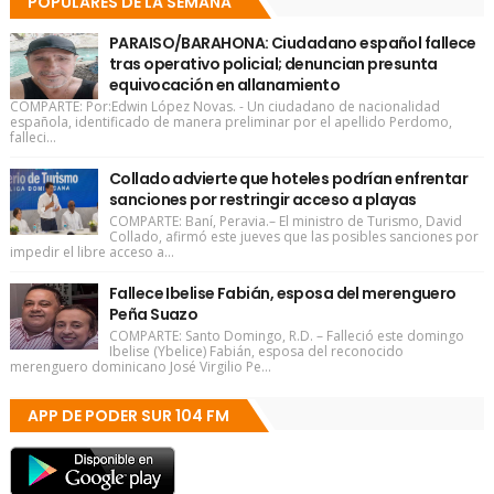
POPULARES DE LA SEMANA
PARAISO/BARAHONA: Ciudadano español fallece
tras operativo policial; denuncian presunta
equivocación en allanamiento
COMPARTE: Por:Edwin López Novas. - Un ciudadano de nacionalidad
española, identificado de manera preliminar por el apellido Perdomo,
falleci...
Collado advierte que hoteles podrían enfrentar
sanciones por restringir acceso a playas
COMPARTE: Baní, Peravia.– El ministro de Turismo, David
Collado, afirmó este jueves que las posibles sanciones por
impedir el libre acceso a...
Fallece Ibelise Fabián, esposa del merenguero
Peña Suazo
COMPARTE: Santo Domingo, R.D. – Falleció este domingo
Ibelise (Ybelice) Fabián, esposa del reconocido
merenguero dominicano José Virgilio Pe...
APP DE PODER SUR 104 FM