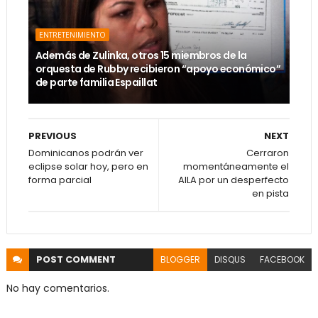
ENTRETENIMIENTO
Además de Zulinka, otros 15 miembros de la
orquesta de Rubby recibieron “apoyo económico”
de parte familia Espaillat
PREVIOUS
NEXT
Dominicanos podrán ver
Cerraron
eclipse solar hoy, pero en
momentáneamente el
forma parcial
AILA por un desperfecto
en pista
POST
COMMENT
BLOGGER
DISQUS
FACEBOOK
No hay comentarios.