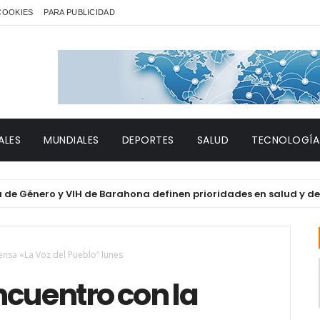
 COOKIES
PARA PUBLICIDAD
ALES
MUNDIALES
DEPORTES
SALUD
TECNOLOGÍA
ro y VIH de Barahona definen prioridades en salud y derechos d
ensa «La Voz del Pueblo” lunes
ncuentro con la