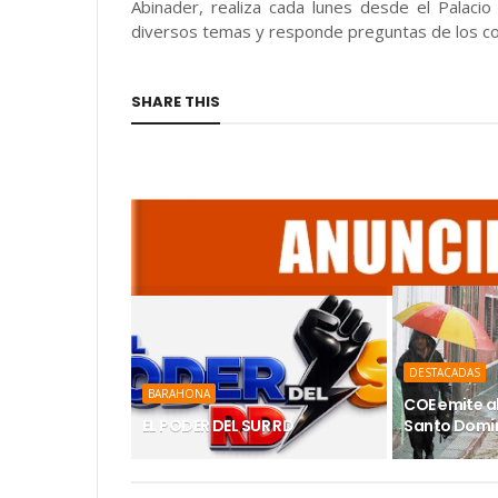
Abinader, realiza cada lunes desde el Palacio
diversos temas y responde preguntas de los c
SHARE THIS
DESTACADAS
BARAHONA
COE emite a
EL PODER DEL SUR RD
Santo Domin