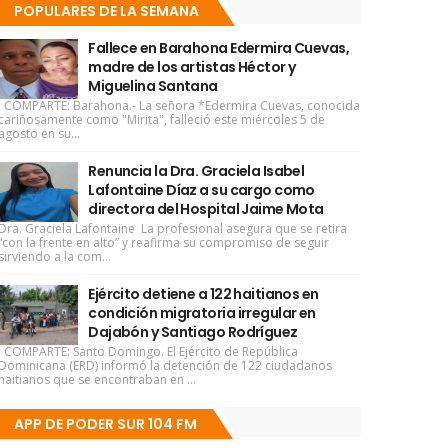
POPULARES DE LA SEMANA
Fallece en Barahona Edermira Cuevas,
madre de los artistas Héctor y
Miguelina Santana
COMPARTE: Barahona.- La señora *Edermira Cuevas, conocida
cariñosamente como "Mirita", falleció este miércoles 5 de
agosto en su...
Renuncia la Dra. Graciela Isabel
Lafontaine Díaz a su cargo como
directora del Hospital Jaime Mota
Dra. Graciela Lafontaine La profesional asegura que se retira
“con la frente en alto” y reafirma su compromiso de seguir
sirviendo a la com...
Ejército detiene a 122 haitianos en
condición migratoria irregular en
Dajabón y Santiago Rodríguez
COMPARTE: Santo Domingo. El Ejército de República
Dominicana (ERD) informó la detención de 122 ciudadanos
haitianos que se encontraban en ...
APP DE PODER SUR 104 FM