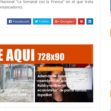
 Nacional “La Semanal con la Prensa” en el que trata
omunicadores.
Facebook
Twitter
Google+
ENTRETENIMIENTO
Además de Zulinka, otros 15
miembros de la orquesta de
Rubby recibieron “apoyo
lerta verde para
económico” de parte familia
go, el DN y SPM
Espaillat