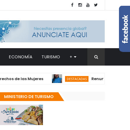
ECONOMÍA
TURISMO
+
e las Mujeres
Renuncia la Dra. Graciela 
DESTACADAS
MINISTERIO DE TURISMO