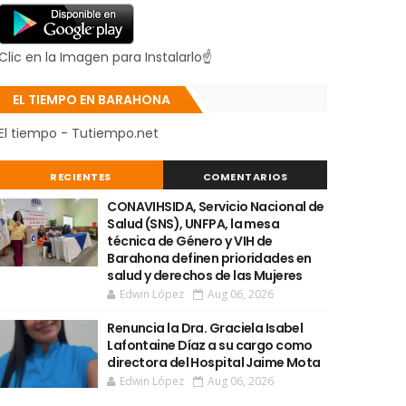
Clic en la Imagen para Instalarlo☝
EL TIEMPO EN BARAHONA
El tiempo - Tutiempo.net
RECIENTES
COMENTARIOS
CONAVIHSIDA, Servicio Nacional de
Salud (SNS), UNFPA, la mesa
técnica de Género y VIH de
Barahona definen prioridades en
salud y derechos de las Mujeres
Edwin López
Aug 06, 2026
Renuncia la Dra. Graciela Isabel
Lafontaine Díaz a su cargo como
directora del Hospital Jaime Mota
Edwin López
Aug 06, 2026