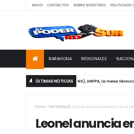
INICIO
CONTACTOS
SOBRE NOSOTROS
POLITICA DE
BARAHONA
REGIONALES
NACION
ÚLTIMAS NOTICIAS
ervicio Nacional de Salud (SNS), UNFPA, la mesa técnica de Géne
Home
/
NACIONALES
/
Leonel anuncia encuentro con la pr
Leonel anuncia e