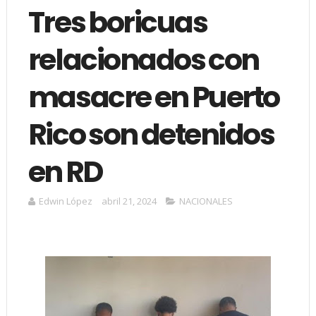
Tres boricuas
relacionados con
masacre en Puerto
Rico son detenidos
en RD
Edwin López
abril 21, 2024
NACIONALES