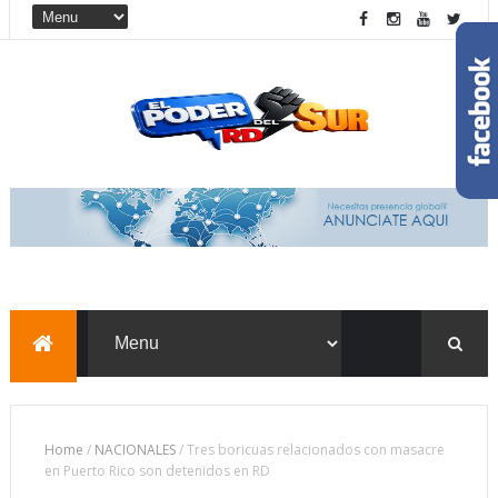
Home
/
NACIONALES
/
Tres boricuas relacionados con masacre
en Puerto Rico son detenidos en RD