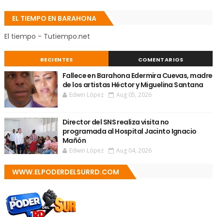
EL TIEMPO EN BARAHONA
El tiempo - Tutiempo.net
RECIENTES
COMENTARIOS
Fallece en Barahona Edermira Cuevas, madre
de los artistas Héctor y Miguelina Santana
Edwin López
Aug 05, 2026
Director del SNS realiza visita no
programada al Hospital Jacinto Ignacio
Mañón
Edwin López
Aug 04, 2026
WWW.ELPODERDELSURRD.COM