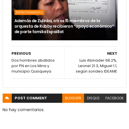
ENTRETENIMIENTO
Además de Zulinka, otros 15 miembros de la
orquesta de Rubby recibieron “apoyo económico”
de parte familia Espaillat
PREVIOUS
NEXT
Dos hombres abatidos
Luis Abinader 68.2%,
por PN en Los Mina y
Leonel 21.3, Miguel 1.1,
municipio Quisqueya
según sondeo IDEAME
POST
COMMENT
BLOGGER
DISQUS
FACEBOOK
No hay comentarios.