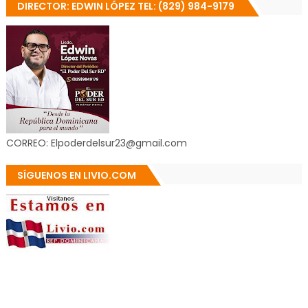
DIRECTOR: EDWIN LÓPEZ TEL: (829) 984-9179
CORREO: Elpoderdelsur23@gmail.com
SÍGUENOS EN LIVIO.COM