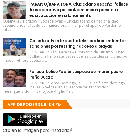
PARAISO/BARAHONA: Ciudadano español fallece
tras operativo policial; denuncian presunta
equivocación en allanamiento
COMPARTE: Por:Edwin López Novas. - Un ciudadano de nacionalidad
española, identificado de manera preliminar por el apellido Perdomo,
falleci...
Collado advierte que hoteles podrían enfrentar
sanciones por restringir acceso a playas
COMPARTE: Baní, Peravia.– El ministro de Turismo, David
Collado, afirmó este jueves que las posibles sanciones por
impedir el libre acceso a...
Fallece Ibelise Fabián, esposa del merenguero
Peña Suazo
COMPARTE: Santo Domingo, R.D. – Falleció este domingo
Ibelise (Ybelice) Fabián, esposa del reconocido
merenguero dominicano José Virgilio Pe...
APP DE PODER SUR 104 FM
Clic en la Imagen para Instalarlo☝