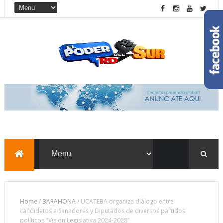
Home
/
BARAHONA
/
UCATEBA organiza diálogo entre
candidatos a Senadores y Diputados de diversos partidos
políticos "Visión Legislativa 2024-2028”