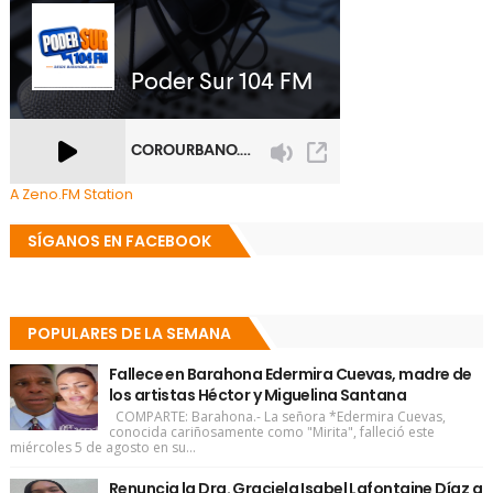
A Zeno.FM Station
SÍGANOS EN FACEBOOK
POPULARES DE LA SEMANA
Fallece en Barahona Edermira Cuevas, madre de
los artistas Héctor y Miguelina Santana
COMPARTE: Barahona.- La señora *Edermira Cuevas,
conocida cariñosamente como "Mirita", falleció este
miércoles 5 de agosto en su...
Renuncia la Dra. Graciela Isabel Lafontaine Díaz a