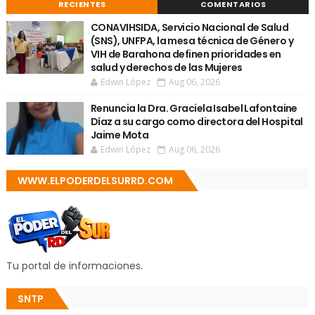
RECIENTES
COMENTARIOS
CONAVIHSIDA, Servicio Nacional de Salud
(SNS), UNFPA, la mesa técnica de Género y
VIH de Barahona definen prioridades en
salud y derechos de las Mujeres
Edwin López
Aug 06, 2026
Renuncia la Dra. Graciela Isabel Lafontaine
Díaz a su cargo como directora del Hospital
Jaime Mota
Edwin López
Aug 06, 2026
WWW.ELPODERDELSURRD.COM
Tu portal de informaciones.
SNTP