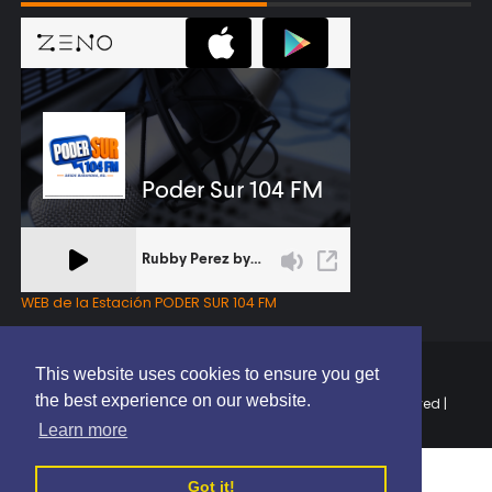
WEB de la Estación PODER SUR 104 FM
This website uses cookies to ensure you get
the best experience on our website.
Copyright © 2025 | EL PODER DEL SUR RD | All Rights Reserved |
Elaborado por
ThemeXpose
Learn more
Got it!