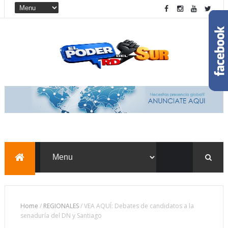
Home
/
REGIONALES
/
VEA AQUÍ: Debates de candidatos a la
senaduría del DN y Santiago