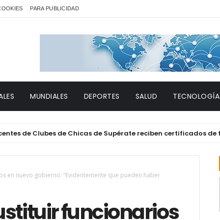
 COOKIES
PARA PUBLICIDAD
ALES
MUNDIALES
DEPORTES
SALUD
TECNOLOGÍA
de Clubes de Chicas de Supérate reciben certificados de forma
rios en nuevo gobierno: “Evidentemente que pueden haber
stituir funcionarios