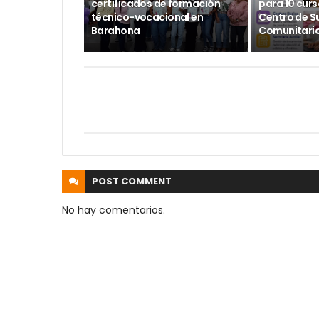
certificados de formación
para 10 curs
técnico-vocacional en
Centro de S
Barahona
Comunitario
POST
COMMENT
No hay comentarios.