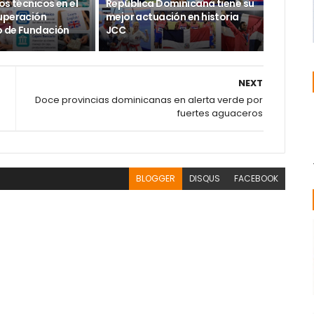
os técnicos en el
República Dominicana tiene su
uperación
mejor actuación en historia
 de Fundación
JCC
NEXT
Doce provincias dominicanas en alerta verde por
fuertes aguaceros
BLOGGER
DISQUS
FACEBOOK