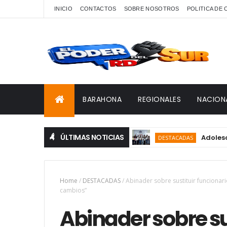
INICIO
CONTACTOS
SOBRE NOSOTROS
POLITICA DE
BARAHONA
REGIONALES
NACION
ÚLTIMAS NOTICIAS
Adolescentes 
DESTACADAS
Home
/
DESTACADAS
/
Abinader sobre sustituir funciona
cambios”
Abinader sobre su