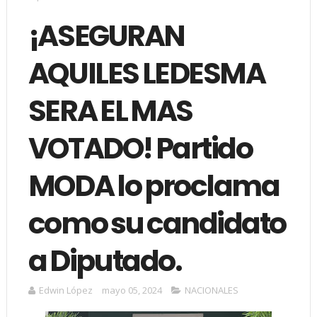
¡ASEGURAN
AQUILES LEDESMA
SERA EL MAS
VOTADO! Partido
MODA lo proclama
como su candidato
a Diputado.
Edwin López
mayo 05, 2024
NACIONALES