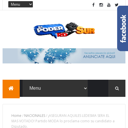
Home
/
NACIONALES
/
¡ASEGURAN AQUILES LEDESMA SERA EL
MAS VOTADO! Partido MODA lo proclama como su candidato a
Diputado.