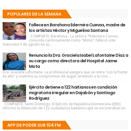
POPULARES DE LA SEMANA
Fallece en Barahona Edermira Cuevas, madre de
los artistas Héctor y Miguelina Santana
COMPARTE: Barahona.- La señora *Edermira Cuevas,
conocida cariñosamente como "Mirita", falleció este
miércoles 5 de agosto en su...
Renuncia la Dra. Graciela Isabel Lafontaine Díaz a
su cargo como directora del Hospital Jaime
Mota
Dra. Graciela Lafontaine La profesional asegura que se retira “con la frente
en alto” y reafirma su compromiso de seguir sirviendo a la com...
Ejército detiene a 122 haitianos en condición
migratoria irregular en Dajabón y Santiago
Rodríguez
COMPARTE: Santo Domingo. El Ejército de República Dominicana (ERD)
informó la detención de 122 ciudadanos haitianos que se encontraban en
...
APP DE PODER SUR 104 FM