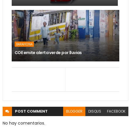
BARAHONA
COE emite alerta verde por lluvias
POST
COMMENT
BLOGGER
DISQUS
FACEBOOK
No hay comentarios.