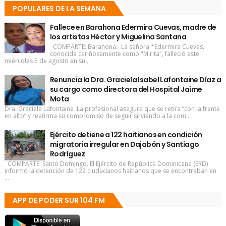
POPULARES DE LA SEMANA
Fallece en Barahona Edermira Cuevas, madre de
los artistas Héctor y Miguelina Santana
COMPARTE: Barahona.- La señora *Edermira Cuevas,
conocida cariñosamente como "Mirita", falleció este
miércoles 5 de agosto en su...
Renuncia la Dra. Graciela Isabel Lafontaine Díaz a
su cargo como directora del Hospital Jaime
Mota
Dra. Graciela Lafontaine La profesional asegura que se retira “con la frente
en alto” y reafirma su compromiso de seguir sirviendo a la com...
Ejército detiene a 122 haitianos en condición
migratoria irregular en Dajabón y Santiago
Rodríguez
COMPARTE: Santo Domingo. El Ejército de República Dominicana (ERD)
informó la detención de 122 ciudadanos haitianos que se encontraban en
...
APP DE PODER SUR 104 FM