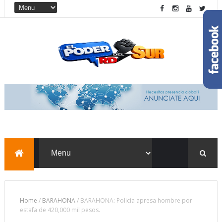
Home
/
BARAHONA
/
BARAHONA: Policía apresa hombre por
estafa de 420,000 mil pesos.