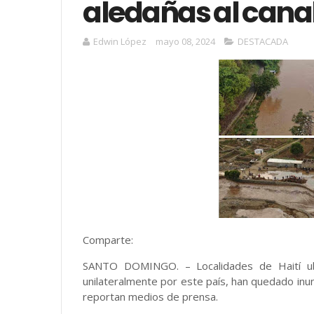
aledañas al canal 
Edwin López
mayo 08, 2024
DESTACADA
Comparte:
SANTO DOMINGO. – Localidades de Haití ubi
unilateralmente por este país, han quedado inun
reportan medios de prensa.