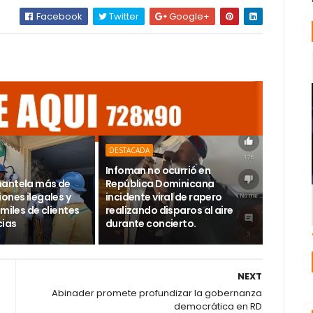
Facebook
Twitter
Google+
DESTACADA
Infoman no ocurrió en
mantela más de
República Dominicana
ones ilegales y
incidente viral de rapero
 miles de clientes
realizando disparos al aire
cias
durante concierto.
NEXT
Abinader promete profundizar la gobernanza
democrática en RD