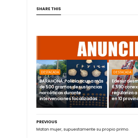
SHARE THIS
DESTACADA
DESTACADA
BARAHONA: Policía ocupa más
Edesur des
de 500 gramos de sustancias
6,590 conexi
narcóticas durante
regulariza a
intervenciones focalizadas
en 10 provin
PREVIOUS
Matan mujer, supuestamente su propio primo.