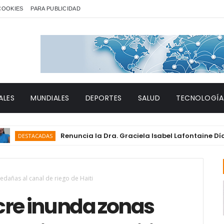
 COOKIES
PARA PUBLICIDAD
ALES
MUNDIALES
DEPORTES
SALUD
TECNOLOGÍA
Renuncia la Dra. Graciela Isabel Lafontaine Díaz a su
STACADAS
edañas al canal de riego de Haiti
cre inunda zonas