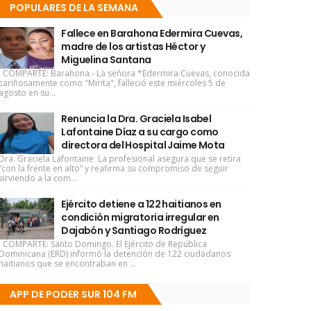
POPULARES DE LA SEMANA
Fallece en Barahona Edermira Cuevas,
madre de los artistas Héctor y
Miguelina Santana
COMPARTE: Barahona.- La señora *Edermira Cuevas, conocida
cariñosamente como "Mirita", falleció este miércoles 5 de
agosto en su...
Renuncia la Dra. Graciela Isabel
Lafontaine Díaz a su cargo como
directora del Hospital Jaime Mota
Dra. Graciela Lafontaine La profesional asegura que se retira
“con la frente en alto” y reafirma su compromiso de seguir
sirviendo a la com...
Ejército detiene a 122 haitianos en
condición migratoria irregular en
Dajabón y Santiago Rodríguez
COMPARTE: Santo Domingo. El Ejército de República
Dominicana (ERD) informó la detención de 122 ciudadanos
haitianos que se encontraban en ...
APP DE PODER SUR 104 FM