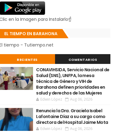
Clic en la Imagen para Instalarlo☝
EL TIEMPO EN BARAHONA
El tiempo - Tutiempo.net
RECIENTES
COMENTARIOS
CONAVIHSIDA, Servicio Nacional de
Salud (SNS), UNFPA, la mesa
técnica de Género y VIH de
Barahona definen prioridades en
salud y derechos de las Mujeres
Edwin López
Aug 06, 2026
Renuncia la Dra. Graciela Isabel
Lafontaine Díaz a su cargo como
directora del Hospital Jaime Mota
Edwin López
Aug 06, 2026