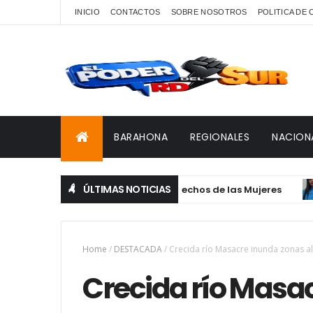
INICIO
CONTACTOS
SOBRE NOSOTROS
POLITICA DE
BARAHONA
REGIONALES
NACION
ÚLTIMAS NOTICIAS
en prioridades en salud y derechos de las Mujeres
DE
Home
/
DESTACADA
/
Crecida río Masacre inunda zonas al
Crecida río Masa