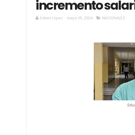
incremento salari
Edwin López
mayo 05, 2024
NACIONALES
Edu