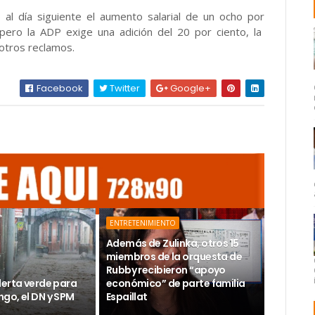
 al día siguiente el aumento salarial de un ocho por
pero la ADP exige una adición del 20 por ciento, la
 otros reclamos.
Facebook
Twitter
Google+
ENTRETENIMIENTO
Además de Zulinka, otros 15
miembros de la orquesta de
Rubby recibieron “apoyo
lerta verde para
económico” de parte familia
go, el DN y SPM
Espaillat