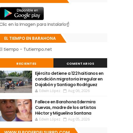
Clic en la Imagen para Instalarlo☝
EL TIEMPO EN BARAHONA
El tiempo - Tutiempo.net
RECIENTES
COMENTARIOS
Ejército detiene a 122 haitianos en
condición migratoria irregular en
Dajabón y Santiago Rodríguez
Edwin López
Aug 06, 2026
Fallece en Barahona Edermira
Cuevas, madre de los artistas
Héctor y Miguelina Santana
Edwin López
Aug 05, 2026
WWW.ELPODERDELSURRD.COM