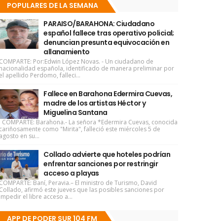
POPULARES DE LA SEMANA
PARAISO/BARAHONA: Ciudadano
español fallece tras operativo policial;
denuncian presunta equivocación en
allanamiento
COMPARTE: Por:Edwin López Novas. - Un ciudadano de
nacionalidad española, identificado de manera preliminar por
el apellido Perdomo, falleci...
Fallece en Barahona Edermira Cuevas,
madre de los artistas Héctor y
Miguelina Santana
COMPARTE: Barahona.- La señora *Edermira Cuevas, conocida
cariñosamente como "Mirita", falleció este miércoles 5 de
agosto en su...
Collado advierte que hoteles podrían
enfrentar sanciones por restringir
acceso a playas
COMPARTE: Baní, Peravia.– El ministro de Turismo, David
Collado, afirmó este jueves que las posibles sanciones por
impedir el libre acceso a...
APP DE PODER SUR 104 FM