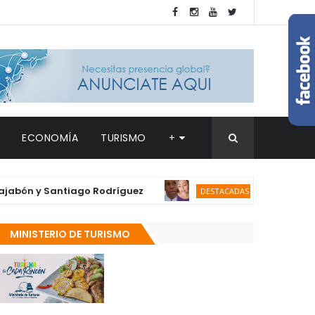
ECONOMÍA
TURISMO
+
n y Santiago Rodríguez
Fallece en Baraho
DESTACADAS
MINISTERIO DE TURISMO