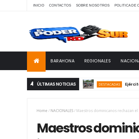
INICIO
CONTACTOS
SOBRE NOSOTROS
POLITICA DE
BARAHONA
REGIONALES
NACION
ÚLTIMAS NOTICIAS
Ejército deti
DESTACADAS
Home
/
NACIONALES
/
Maestros dominicanos rechazan el 
Maestros dominic