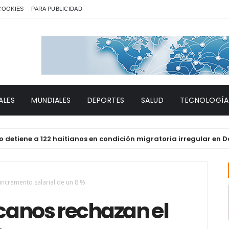
 COOKIES
PARA PUBLICIDAD
ALES
MUNDIALES
DEPORTES
SALUD
TECNOLOGÍA
ene a 122 haitianos en condición migratoria irregular en Dajabó
incremento salarial de un 8 %
anos rechazan el