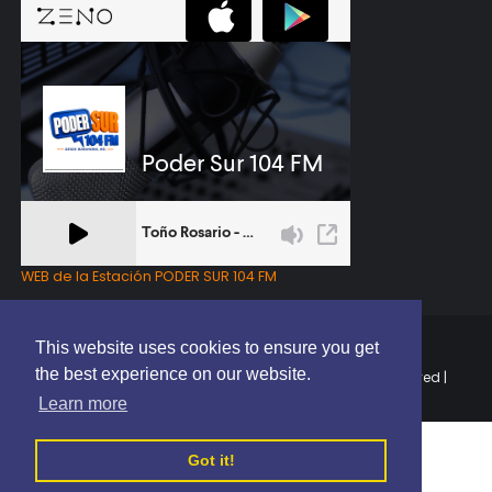
WEB de la Estación PODER SUR 104 FM
This website uses cookies to ensure you get
the best experience on our website.
Copyright © 2025 | EL PODER DEL SUR RD | All Rights Reserved |
Elaborado por
ThemeXpose
Learn more
Got it!