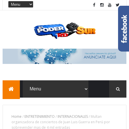
Home
/
ENTRETENIMIENTO
/
INTERNACIONALES
/
Multan
organizadora de conciertos de Juan Luis Guerra en Perú por
sobrevender mas de 4 mil entradas