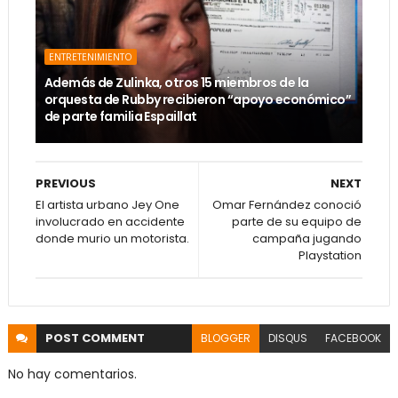
ENTRETENIMIENTO
Además de Zulinka, otros 15 miembros de la
orquesta de Rubby recibieron “apoyo económico”
de parte familia Espaillat
PREVIOUS
NEXT
El artista urbano Jey One
Omar Fernández conoció
involucrado en accidente
parte de su equipo de
donde murio un motorista.
campaña jugando
Playstation
POST
COMMENT
BLOGGER
DISQUS
FACEBOOK
No hay comentarios.