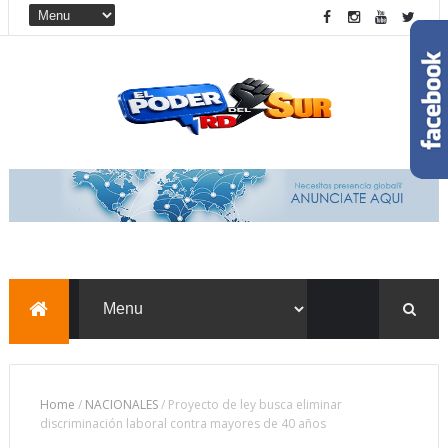
Home
/
NACIONALES
/
Proyecto de ley busca eliminar
discriminación laboral contra mayores de 40 años