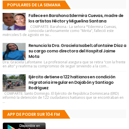
POPULARES DE LA SEMANA
Fallece en Barahona Edermira Cuevas, madre de
los artistas Héctor y Miguelina Santana
COMPARTE: Barahona.- La señora *Edermira Cuevas,
conocida cariñosamente como "Mirita", falleció este
miércoles 5 de agosto en su...
Renuncia la Dra. Graciela Isabel Lafontaine Díaz a
su cargo como directora del Hospital Jaime
Mota
Dra. Graciela Lafontaine La profesional asegura que se retira “con la frente
en alto” y reafirma su compromiso de seguir sirviendo a la com...
Ejército detiene a 122 haitianos en condición
migratoria irregular en Dajabón y Santiago
Rodríguez
COMPARTE: Santo Domingo. El Ejército de República Dominicana (ERD)
informó la detención de 122 ciudadanos haitianos que se encontraban en
...
APP DE PODER SUR 104 FM