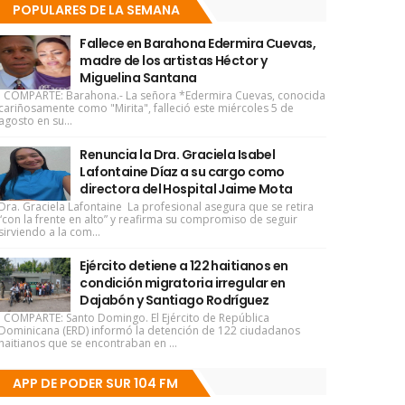
POPULARES DE LA SEMANA
Fallece en Barahona Edermira Cuevas,
madre de los artistas Héctor y
Miguelina Santana
COMPARTE: Barahona.- La señora *Edermira Cuevas, conocida
cariñosamente como "Mirita", falleció este miércoles 5 de
agosto en su...
Renuncia la Dra. Graciela Isabel
Lafontaine Díaz a su cargo como
directora del Hospital Jaime Mota
Dra. Graciela Lafontaine La profesional asegura que se retira
“con la frente en alto” y reafirma su compromiso de seguir
sirviendo a la com...
Ejército detiene a 122 haitianos en
condición migratoria irregular en
Dajabón y Santiago Rodríguez
COMPARTE: Santo Domingo. El Ejército de República
Dominicana (ERD) informó la detención de 122 ciudadanos
haitianos que se encontraban en ...
APP DE PODER SUR 104 FM