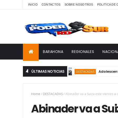
INICIO
CONTACTOS
SOBRE NOSOTROS
POLITICA DE
BARAHONA
REGIONALES
NACION
ÚLTIMAS NOTICIAS
Adolescentes de C
DESTACADAS
Home
/
DESTACADAS
/
Abinader va a Suiza este viernes a
Abinader va a Sui