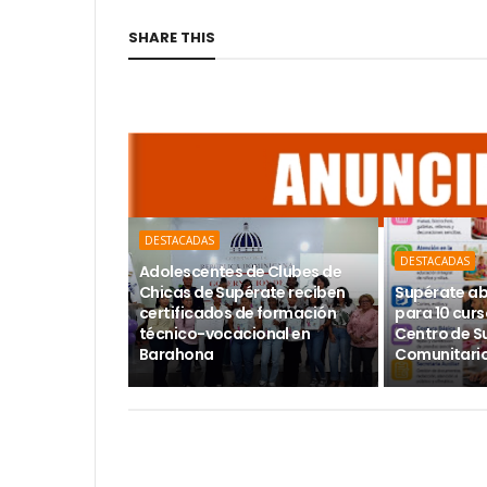
SHARE THIS
DESTACADAS
DESTACADAS
Adolescentes de Clubes de
Chicas de Supérate reciben
Supérate ab
certificados de formación
para 10 curs
técnico-vocacional en
Centro de S
Barahona
Comunitario