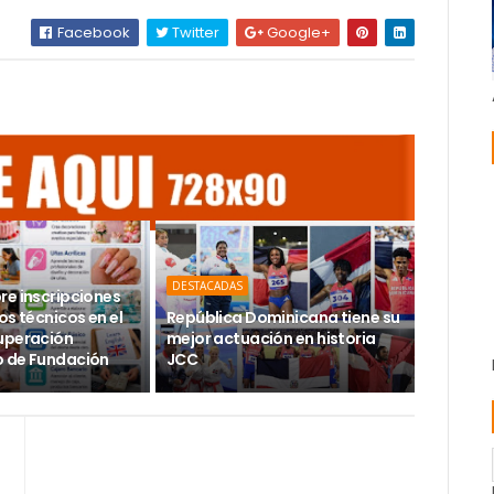
Facebook
Twitter
Google+
DESTACADAS
re inscripciones
os técnicos en el
República Dominicana tiene su
uperación
mejor actuación en historia
 de Fundación
JCC