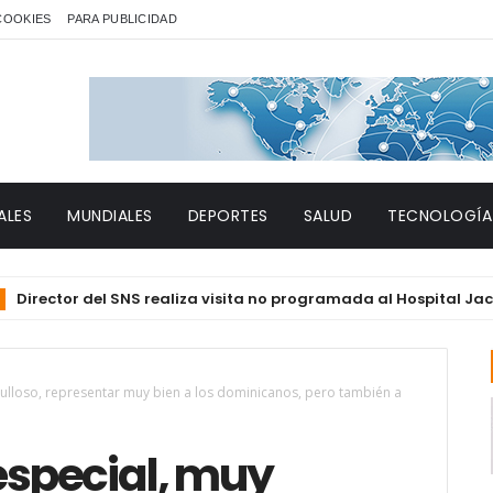
 COOKIES
PARA PUBLICIDAD
ALES
MUNDIALES
DEPORTES
SALUD
TECNOLOGÍA
tor del SNS realiza visita no programada al Hospital Jacinto I
gulloso, representar muy bien a los dominicanos, pero también a
especial, muy