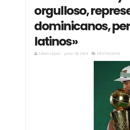
orgulloso, repres
dominicanos, per
latinos»
Edwin López
junio 18, 2024
DESTACADAS