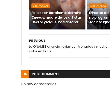
DESTACADAS
DESTACADAS
Fallece en Barahona Edermira
Director del 
Cuevas, madre de los artistas
no programa
Héctor y Miguelina Santana
Jacinto Ign
PREVIOUS
La ONAMET anuncia lluvias con tronadas y mucho
calor en la RD
POST
COMMENT
No hay comentarios.