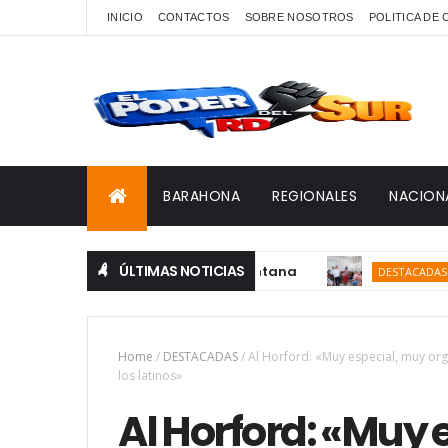
INICIO
CONTACTOS
SOBRE NOSOTROS
POLITICA DE
BARAHONA
REGIONALES
NACION
ÚLTIMAS NOTICIAS
Direc
DESTACADAS
Home
/
DESTACADAS
/
Al Horford: «Muy especial, muy or
los latinos»
Al Horford: «Muy 