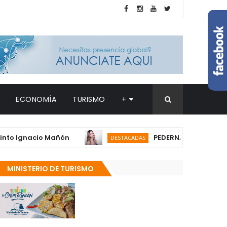
ECONOMÍA
TURISMO
+
gnacio Mañón
PEDERNALES: Madre de joven 
DESTACADAS
MINISTERIO DE TURISMO