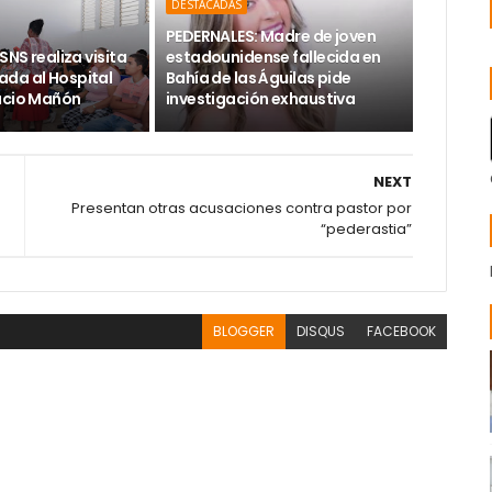
DESTACADAS
PEDERNALES: Madre de joven
SNS realiza visita
estadounidense fallecida en
da al Hospital
Bahía de las Águilas pide
acio Mañón
investigación exhaustiva
NEXT
Presentan otras acusaciones contra pastor por
“pederastia”
BLOGGER
DISQUS
FACEBOOK