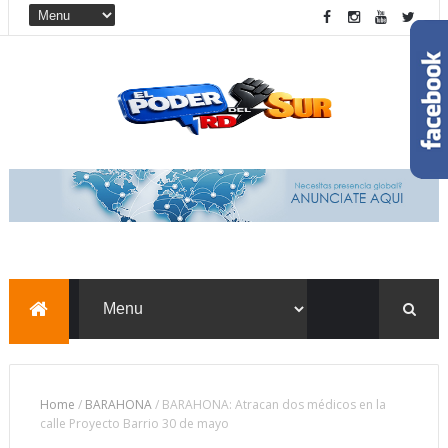
Home
/
BARAHONA
/
BARAHONA: Atracan dos médicos en la
calle Proyecto Barrio 30 de mayo