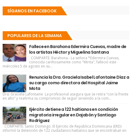
SÍGANOS EN FACEBOOK
POPULARES DE LA SEMANA
Fallece en Barahona Edermira Cuevas, madre de
los artistas Héctor y Miguelina Santana
COMPARTE: Barahona.- La señora *Edermira Cuevas,
conocida cariñosamente como "Mirita", falleció este
miércoles 5 de agosto en su...
Renuncia la Dra. Graciela Isabel Lafontaine Díaz a
su cargo como directora del Hospital Jaime
Mota
Dra. Graciela Lafontaine La profesional asegura que se retira “con la frente
en alto” y reafirma su compromiso de seguir sirviendo a la com...
Ejército detiene a 122 haitianos en condición
migratoria irregular en Dajabón y Santiago
Rodríguez
COMPARTE: Santo Domingo. El Ejército de República Dominicana (ERD)
informó la detención de 122 ciudadanos haitianos que se encontraban en