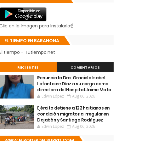
Clic en la Imagen para Instalarlo☝
EL TIEMPO EN BARAHONA
El tiempo - Tutiempo.net
RECIENTES
COMENTARIOS
Renuncia la Dra. Graciela Isabel
Lafontaine Díaz a su cargo como
directora del Hospital Jaime Mota
Edwin López
Aug 06, 2026
Ejército detiene a 122 haitianos en
condición migratoria irregular en
Dajabón y Santiago Rodríguez
Edwin López
Aug 06, 2026
WWW.ELPODERDELSURRD.COM