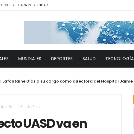
 COOKIES
PARA PUBLICIDAD
ALES
MUNDIALES
DEPORTES
SALUD
TECNOLOGÍA
ntaine Díaz a su cargo como directora del Hospital Jaime Mota
ta oficial a Puerto Rico.
ecto UASD va en