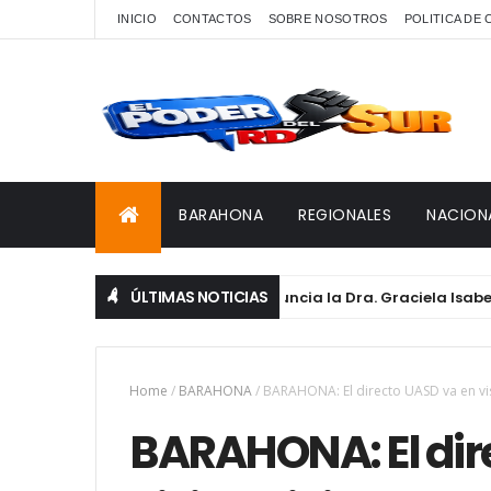
INICIO
CONTACTOS
SOBRE NOSOTROS
POLITICA DE
BARAHONA
REGIONALES
NACION
ÚLTIMAS NOTICIAS
Renuncia la Dra. Graciela Isabel Lafo
DESTACADAS
Home
/
BARAHONA
/
BARAHONA: El directo UASD va en visi
BARAHONA: El dir