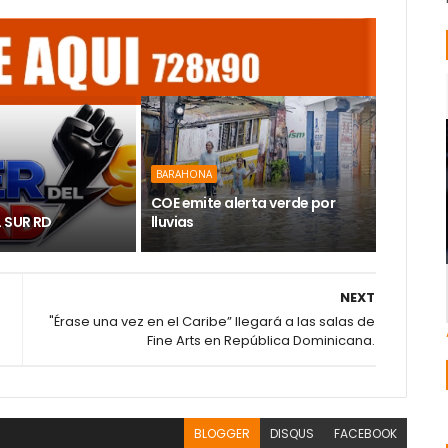
BARAHONA
COE emite alerta verde por
L SUR RD
lluvias
NEXT
"Érase una vez en el Caribe” llegará a las salas de
Fine Arts en República Dominicana.
BLOGGER
DISQUS
FACEBOOK