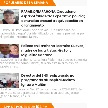
POPULARES DE LA SEMANA
PARAISO/BARAHONA: Ciudadano
español fallece tras operativo policial;
denuncian presunta equivocación en
allanamiento
COMPARTE: Por:Edwin López Novas. - Un ciudadano de
nacionalidad española, identificado de manera preliminar por
el apellido Perdomo, falleci...
Fallece en Barahona Edermira Cuevas,
madre de los artistas Héctor y
Miguelina Santana
COMPARTE: Barahona.- La señora *Edermira Cuevas, conocida
cariñosamente como "Mirita", falleció este miércoles 5 de
agosto en su...
Director del SNS realiza visita no
programada al Hospital Jacinto
Ignacio Mañón
Es el centro de salud No. 97 con cero deuda COMPARTE: En
una visita no programada al Hospital Municipal Dr. Jacinto
Ignacio Mañón, en el s...
APP DE PODER SUR 104 FM