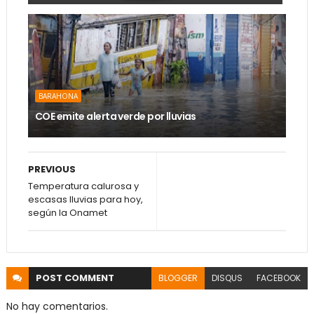
BARAHONA
COE emite alerta verde por lluvias
PREVIOUS
Temperatura calurosa y
escasas lluvias para hoy,
según la Onamet
POST
COMMENT
BLOGGER
DISQUS
FACEBOOK
No hay comentarios.