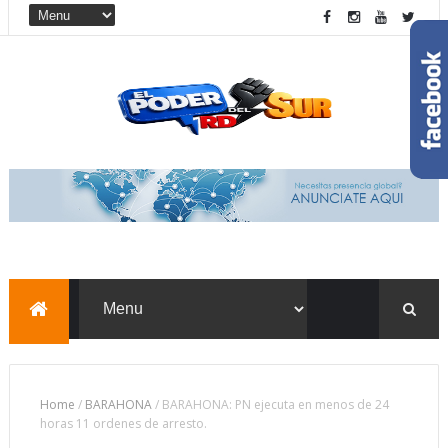
Home
/
BARAHONA
/
BARAHONA: PN ejecuta en menos de 24
horas 11 ordenes de arresto.