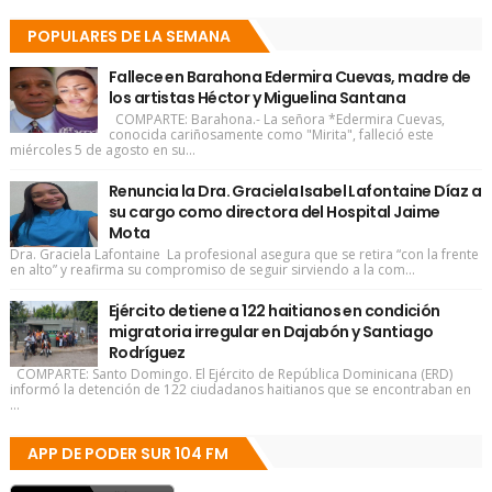
POPULARES DE LA SEMANA
Fallece en Barahona Edermira Cuevas, madre de
los artistas Héctor y Miguelina Santana
COMPARTE: Barahona.- La señora *Edermira Cuevas,
conocida cariñosamente como "Mirita", falleció este
miércoles 5 de agosto en su...
Renuncia la Dra. Graciela Isabel Lafontaine Díaz a
su cargo como directora del Hospital Jaime
Mota
Dra. Graciela Lafontaine La profesional asegura que se retira “con la frente
en alto” y reafirma su compromiso de seguir sirviendo a la com...
Ejército detiene a 122 haitianos en condición
migratoria irregular en Dajabón y Santiago
Rodríguez
COMPARTE: Santo Domingo. El Ejército de República Dominicana (ERD)
informó la detención de 122 ciudadanos haitianos que se encontraban en
...
APP DE PODER SUR 104 FM