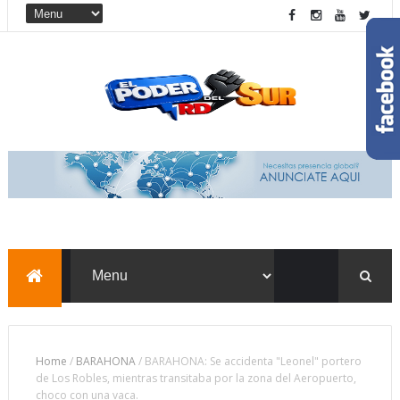
Home
/
BARAHONA
/
BARAHONA: Se accidenta "Leonel" portero
de Los Robles, mientras transitaba por la zona del Aeropuerto,
choco con una vaca.