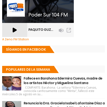
A Zeno.FM Station
SÍGANOS EN FACEBOOK
POPULARES DE LA SEMANA
Fallece en Barahona Edermira Cuevas, madre de
los artistas Héctor y Miguelina Santana
COMPARTE: Barahona.- La señora *Edermira Cuevas,
conocida cariñosamente como "Mirita", falleció este
miércoles 5 de agosto en su...
Renuncia la Dra. Graciela Isabel Lafontaine Díaz a