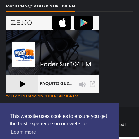
ESCUCHA👉 PODER SUR 104 FM
WEB de la Estación PODER SUR 104 FM
This website uses cookies to ensure you get
the best experience on our website.
Copyright © 2025 | EL PODER DEL SUR RD | All Rights Reserved |
Elaborado por
ThemeXpose
Learn more