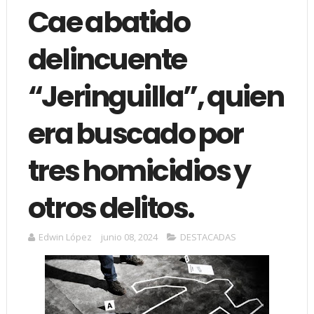
Cae abatido
delincuente
“Jeringuilla”, quien
era buscado por
tres homicidios y
otros delitos.
Edwin López
junio 08, 2024
DESTACADAS