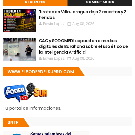
RECIENTES
COMENTARIOS
Tiroteo en Villa Jaragua deja 2 muertos y 2
heridos
Edwin López
Aug 08, 2026
CAC y SODOMEDI capacitan a medios
digitales de Barahona sobre el uso ético de
la Inteligencia Artificial
Edwin López
Aug 08, 2026
WWW.ELPODERDELSURRD.COM
Tu portal de informaciones.
SNTP