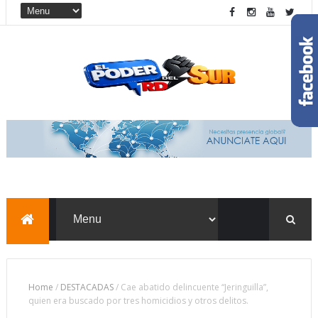
Home
/
DESTACADAS
/
Cae abatido delincuente “Jeringuilla”,
quien era buscado por tres homicidios y otros delitos.