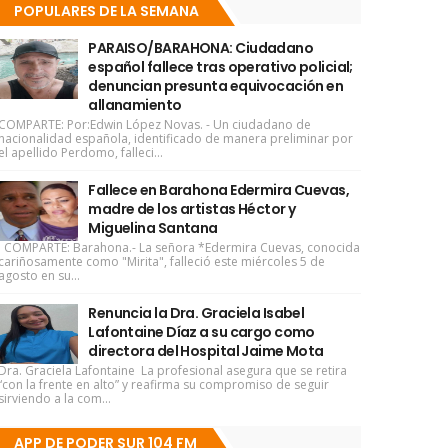
POPULARES DE LA SEMANA
PARAISO/BARAHONA: Ciudadano
español fallece tras operativo policial;
denuncian presunta equivocación en
allanamiento
COMPARTE: Por:Edwin López Novas. - Un ciudadano de
nacionalidad española, identificado de manera preliminar por
el apellido Perdomo, falleci...
Fallece en Barahona Edermira Cuevas,
madre de los artistas Héctor y
Miguelina Santana
COMPARTE: Barahona.- La señora *Edermira Cuevas, conocida
cariñosamente como "Mirita", falleció este miércoles 5 de
agosto en su...
Renuncia la Dra. Graciela Isabel
Lafontaine Díaz a su cargo como
directora del Hospital Jaime Mota
Dra. Graciela Lafontaine La profesional asegura que se retira
“con la frente en alto” y reafirma su compromiso de seguir
sirviendo a la com...
APP DE PODER SUR 104 FM