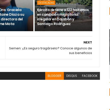
DESTACADAS
Dra. Graciela
Ejército detiene a 122 haitianos
taine Díaz a su
en condición migratoria
directora del
irregular en Dajabón y
ime Mota
Santiago Rodríguez
NEXT
Semen: ¿Es seguro tragárselo? Conoce algunos de
sus beneficios
BLOGGER
DISQUS
FACEBOOK