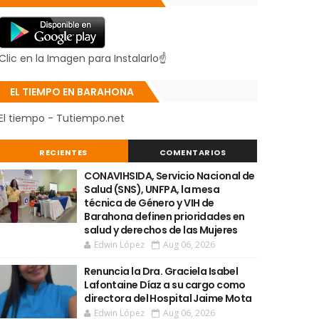
Clic en la Imagen para Instalarlo☝
EL TIEMPO EN BARAHONA
El tiempo - Tutiempo.net
RECIENTES
COMENTARIOS
CONAVIHSIDA, Servicio Nacional de
Salud (SNS), UNFPA, la mesa
técnica de Género y VIH de
Barahona definen prioridades en
salud y derechos de las Mujeres
Edwin López
Aug 06, 2026
Renuncia la Dra. Graciela Isabel
Lafontaine Díaz a su cargo como
directora del Hospital Jaime Mota
Edwin López
Aug 06, 2026