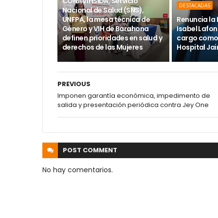
CONAVIHSIDA, Servicio
DESTACADAS
Nacional de Salud (SNS),
UNFPA, la mesa técnica de
Renuncia la 
Género y VIH de Barahona
Isabel Lafon
definen prioridades en salud y
cargo como 
derechos de las Mujeres
Hospital Ja
PREVIOUS
Imponen garantía económica, impedimento de
salida y presentación periódica contra Jey One
POST
COMMENT
No hay comentarios.