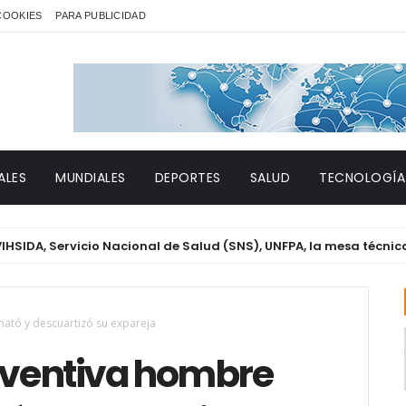
 COOKIES
PARA PUBLICIDAD
ALES
MUNDIALES
DEPORTES
SALUD
TECNOLOGÍA
ervicio Nacional de Salud (SNS), UNFPA, la mesa técnica de Gén
mató y descuartizó su expareja
reventiva hombre