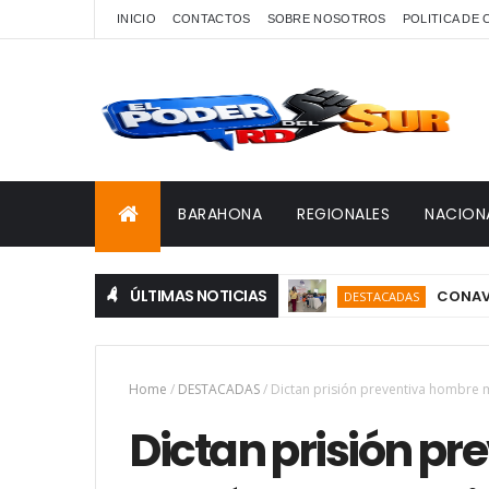
INICIO
CONTACTOS
SOBRE NOSOTROS
POLITICA DE
BARAHONA
REGIONALES
NACION
ÚLTIMAS NOTICIAS
CONAVIHSIDA, S
DESTACADAS
Home
/
DESTACADAS
/
Dictan prisión preventiva hombre 
Dictan prisión p