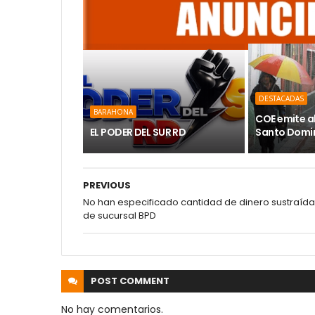
DESTACADAS
BARAHONA
COE emite a
EL PODER DEL SUR RD
Santo Domin
PREVIOUS
No han especificado cantidad de dinero sustraída
de sucursal BPD
POST
COMMENT
No hay comentarios.