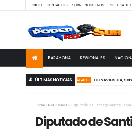
INICIO
CONTACTOS
SOBRE NOSOTROS
POLITICA DE
BARAHONA
REGIONALES
NACION
ÚLTIMAS NOTICIAS
CONAVIHSIDA, Servicio Nac
DESTACADAS
Home
/
NACIONALES
/
Diputado de Santiago afirma Leonel
Diputado de Sant