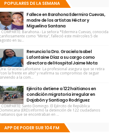
POPULARES DE LA SEMANA
Fallece en Barahona Edermira Cuevas,
madre de los artistas Héctor y
Miguelina Santana
COMPARTE: Barahona.- La señora *Edermira Cuevas, conocida
cariñosamente como "Mirita", falleció este miércoles 5 de
agosto en su...
Renuncia la Dra. Graciela Isabel
Lafontaine Díaz a su cargo como
directora del Hospital Jaime Mota
Dra. Graciela Lafontaine La profesional asegura que se retira
“con la frente en alto” y reafirma su compromiso de seguir
sirviendo a la com...
Ejército detiene a 122 haitianos en
condición migratoria irregular en
Dajabón y Santiago Rodríguez
COMPARTE: Santo Domingo. El Ejército de República
Dominicana (ERD) informó la detención de 122 ciudadanos
haitianos que se encontraban en ...
APP DE PODER SUR 104 FM