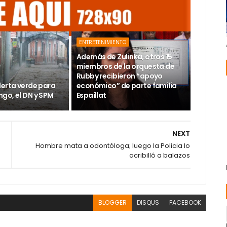
ENTRETENIMIENTO
Además de Zulinka, otros 15
miembros de la orquesta de
Rubby recibieron “apoyo
lerta verde para
económico” de parte familia
go, el DN y SPM
Espaillat
NEXT
Hombre mata a odontóloga; luego la Policia lo
acribilló a balazos
BLOGGER
DISQUS
FACEBOOK