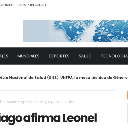
 COOKIES
PARA PUBLICIDAD
ALES
MUNDIALES
DEPORTES
SALUD
TECNOLOGÍA
ional de Salud (SNS), UNFPA, la mesa técnica de Género y VIH d
 Fernández representa peligro para la nación
iago afirma Leonel