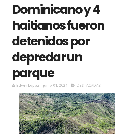
Dominicano y 4
haitianos fueron
detenidos por
depredar un
parque
Edwin López
junio 01, 2024
DESTACADAS