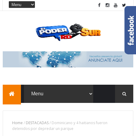
Home
/
DESTACADAS
/
Dominicano y 4 haitianos fueron
detenidos por depredar un parque