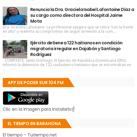
Renuncia la Dra. Graciela Isabel Lafontaine Díaz a
su cargo como directora del Hospital Jaime
Mota
Dra. Graciela Lafontaine La profesional asegura que se retira “con la frente
en alto” y reafirma su compromiso de seguir sirviendo a la com...
Ejército detiene a 122 haitianos en condición
migratoria irregular en Dajabón y Santiago
Rodríguez
COMPARTE: Santo Domingo. El Ejército de República Dominicana (ERD)
informó la detención de 122 ciudadanos haitianos que se encontraban en
...
APP DE PODER SUR 104 FM
Clic en la Imagen para Instalarlo☝
EL TIEMPO EN BARAHONA
El tiempo - Tutiempo.net