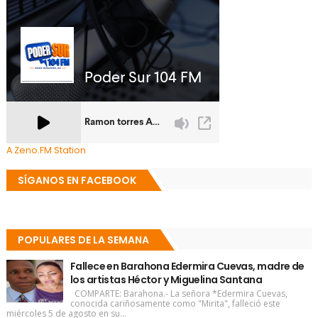
A Zeno.FM Station
SÍGANOS EN FACEBOOK
POPULARES DE LA SEMANA
Fallece en Barahona Edermira Cuevas, madre de
los artistas Héctor y Miguelina Santana
COMPARTE: Barahona.- La señora *Edermira Cuevas,
conocida cariñosamente como "Mirita", falleció este
miércoles 5 de agosto en su...