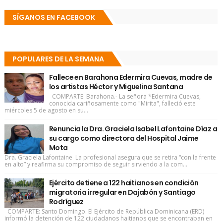
SÍGANOS EN FACEBOOK
POPULARES DE LA SEMANA
Fallece en Barahona Edermira Cuevas, madre de
los artistas Héctor y Miguelina Santana
COMPARTE: Barahona.- La señora *Edermira Cuevas,
conocida cariñosamente como "Mirita", falleció este
miércoles 5 de agosto en su...
Renuncia la Dra. Graciela Isabel Lafontaine Díaz a
su cargo como directora del Hospital Jaime
Mota
Dra. Graciela Lafontaine La profesional asegura que se retira “con la frente
en alto” y reafirma su compromiso de seguir sirviendo a la com...
Ejército detiene a 122 haitianos en condición
migratoria irregular en Dajabón y Santiago
Rodríguez
COMPARTE: Santo Domingo. El Ejército de República Dominicana (ERD)
informó la detención de 122 ciudadanos haitianos que se encontraban en