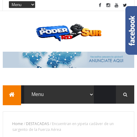
Home
/
DESTACADAS
/
Encuentran en yipeta cadáver de un
sargento de la Fuerza Aérea