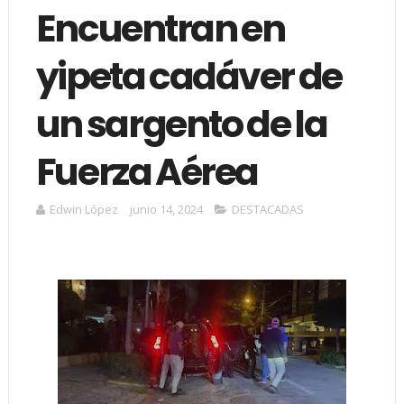
Encuentran en
yipeta cadáver de
un sargento de la
Fuerza Aérea
Edwin López
junio 14, 2024
DESTACADAS