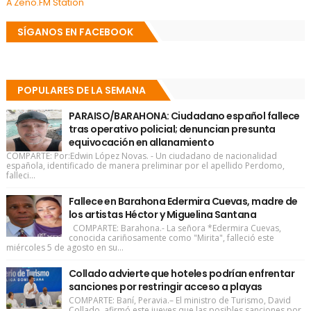
A Zeno.FM Station
SÍGANOS EN FACEBOOK
POPULARES DE LA SEMANA
PARAISO/BARAHONA: Ciudadano español fallece
tras operativo policial; denuncian presunta
equivocación en allanamiento
COMPARTE: Por:Edwin López Novas. - Un ciudadano de nacionalidad
española, identificado de manera preliminar por el apellido Perdomo,
falleci...
Fallece en Barahona Edermira Cuevas, madre de
los artistas Héctor y Miguelina Santana
COMPARTE: Barahona.- La señora *Edermira Cuevas,
conocida cariñosamente como "Mirita", falleció este
miércoles 5 de agosto en su...
Collado advierte que hoteles podrían enfrentar
sanciones por restringir acceso a playas
COMPARTE: Baní, Peravia.– El ministro de Turismo, David
Collado, afirmó este jueves que las posibles sanciones por