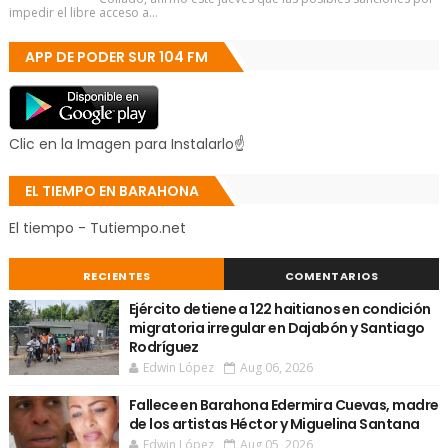
impedir el libre acceso a...
APP DE PODER SUR 104 FM
Clic en la Imagen para Instalarlo☝
EL TIEMPO EN BARAHONA
El tiempo - Tutiempo.net
RECIENTES
COMENTARIOS
Ejército detiene a 122 haitianos en condición
migratoria irregular en Dajabón y Santiago
Rodríguez
Edwin López
Aug 06, 2026
Fallece en Barahona Edermira Cuevas, madre
de los artistas Héctor y Miguelina Santana
Edwin López
Aug 05, 2026