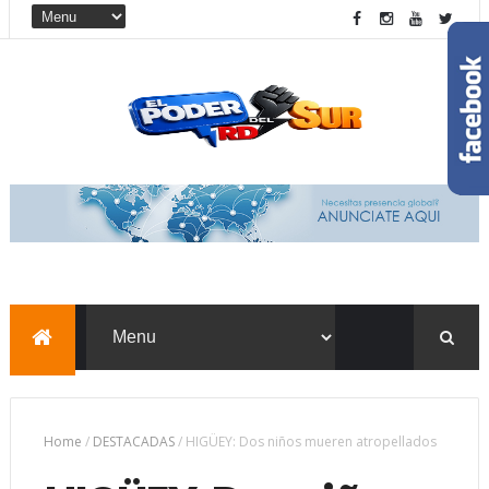
Home
/
DESTACADAS
/
HIGÜEY: Dos niños mueren atropellados