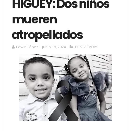
HIGÜEY: Dos niños
mueren
atropellados
Edwin López
junio 18, 2024
DESTACADAS