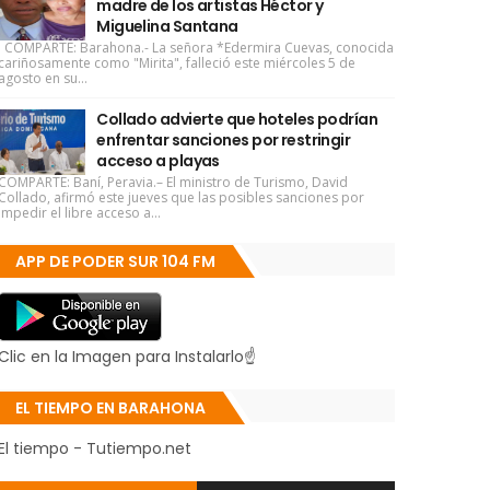
madre de los artistas Héctor y
Miguelina Santana
COMPARTE: Barahona.- La señora *Edermira Cuevas, conocida
cariñosamente como "Mirita", falleció este miércoles 5 de
agosto en su...
Collado advierte que hoteles podrían
enfrentar sanciones por restringir
acceso a playas
COMPARTE: Baní, Peravia.– El ministro de Turismo, David
Collado, afirmó este jueves que las posibles sanciones por
impedir el libre acceso a...
APP DE PODER SUR 104 FM
Clic en la Imagen para Instalarlo☝
EL TIEMPO EN BARAHONA
El tiempo - Tutiempo.net