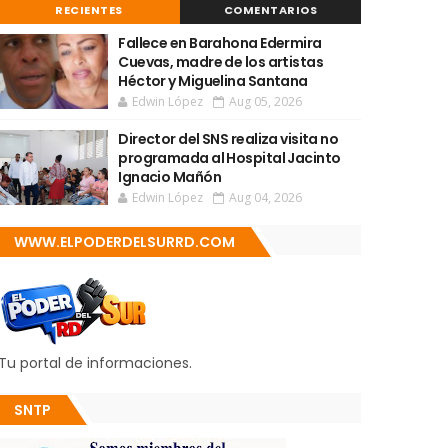
RECIENTES
COMENTARIOS
Fallece en Barahona Edermira
Cuevas, madre de los artistas
Héctor y Miguelina Santana
Edwin López
Aug 05, 2026
Director del SNS realiza visita no
programada al Hospital Jacinto
Ignacio Mañón
Edwin López
Aug 04, 2026
WWW.ELPODERDELSURRD.COM
Tu portal de informaciones.
SNTP