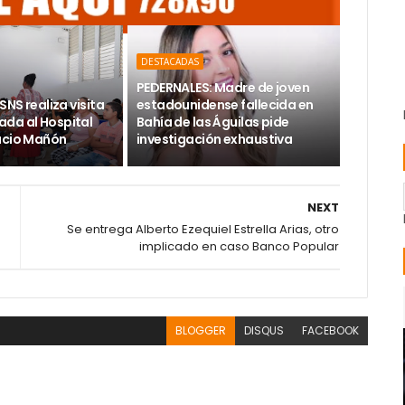
DESTACADAS
PEDERNALES: Madre de joven
SNS realiza visita
estadounidense fallecida en
da al Hospital
Bahía de las Águilas pide
acio Mañón
investigación exhaustiva
NEXT
Se entrega Alberto Ezequiel Estrella Arias, otro
implicado en caso Banco Popular
BLOGGER
DISQUS
FACEBOOK