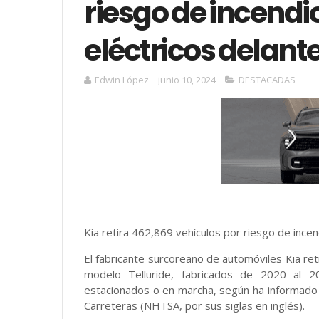
riesgo de incendi
eléctricos delant
Edwin López
junio 10, 2024
DESTACADAS
Kia retira 462,869 vehículos por riesgo de incen
El fabricante surcoreano de automóviles Kia re
modelo Telluride, fabricados de 2020 al 2
estacionados o en marcha, según ha informado l
Carreteras (NHTSA, por sus siglas en inglés).