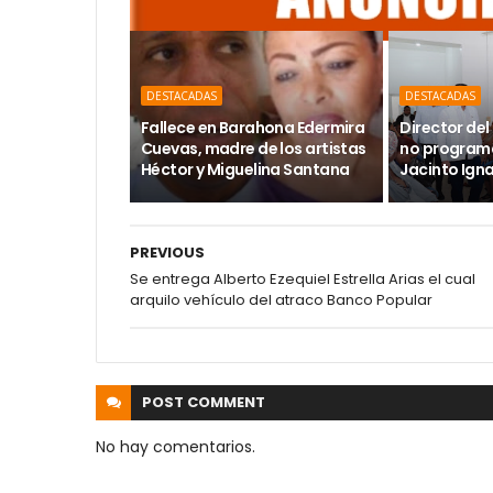
DESTACADAS
DESTACADAS
Fallece en Barahona Edermira
Director del 
Cuevas, madre de los artistas
no programa
Héctor y Miguelina Santana
Jacinto Ign
PREVIOUS
Se entrega Alberto Ezequiel Estrella Arias el cual
arquilo vehículo del atraco Banco Popular
POST
COMMENT
No hay comentarios.