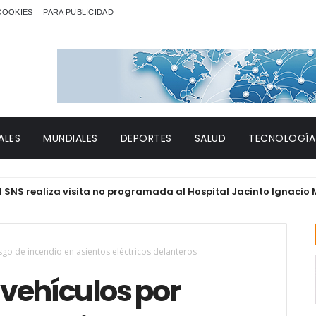
 COOKIES
PARA PUBLICIDAD
ALES
MUNDIALES
DEPORTES
SALUD
TECNOLOGÍA
ealiza visita no programada al Hospital Jacinto Ignacio Mañón
esgo de incendio en asientos eléctricos delanteros
 vehículos por