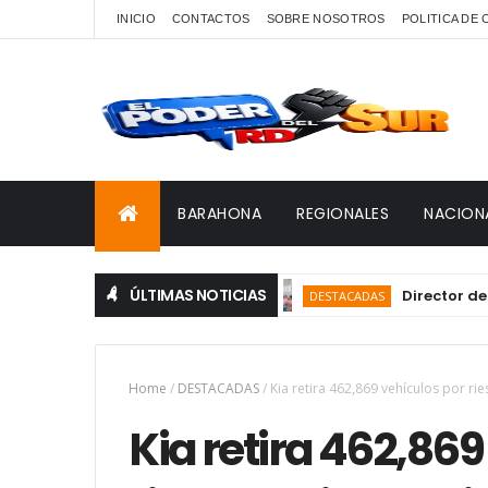
INICIO
CONTACTOS
SOBRE NOSOTROS
POLITICA DE
BARAHONA
REGIONALES
NACION
ÚLTIMAS NOTICIAS
Director del SNS r
DESTACADAS
Home
/
DESTACADAS
/
Kia retira 462,869 vehículos por ri
Kia retira 462,869