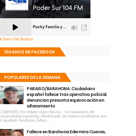
A Zeno.FM Station
SÍGANOS EN FACEBOOK
POPULARES DE LA SEMANA
PARAISO/BARAHONA: Ciudadano
español fallece tras operativo policial;
denuncian presunta equivocación en
allanamiento
COMPARTE: Por:Edwin López Novas. - Un ciudadano de
nacionalidad española, identificado de manera preliminar por
el apellido Perdomo, falleci...
Fallece en Barahona Edermira Cuevas,