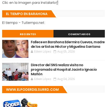
Clic en la Imagen para Instalarlo☝
EL TIEMPO EN BARAHONA
El tiempo - Tutiempo.net
RECIENTES
COMENTARIOS
Fallece en Barahona Edermira Cuevas, madre
de los artistas Héctor y Miguelina Santana
Edwin López
Aug 05, 2026
Director del SNS realiza visita no
programada al Hospital Jacinto Ignacio
Mañón
Edwin López
Aug 04, 2026
WWW.ELPODERDELSURRD.COM