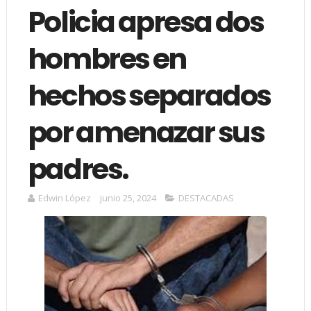
Policia apresa dos
hombres en
hechos separados
por amenazar sus
padres.
Edwin López
junio 25, 2024
DESTACADAS