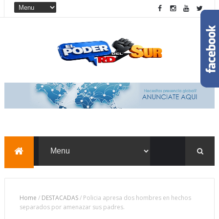
Home
/
DESTACADAS
/
Policia apresa dos hombres en hechos
separados por amenazar sus padres.