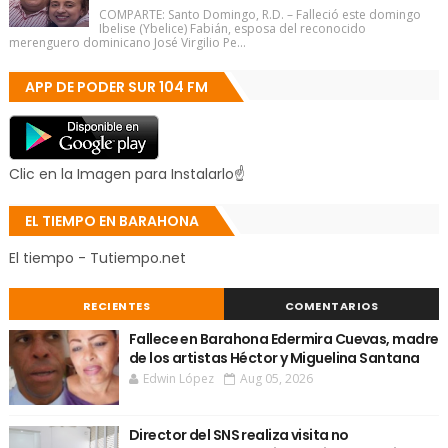
COMPARTE: Santo Domingo, R.D. – Falleció este domingo
Ibelise (Ybelice) Fabián, esposa del reconocido
merenguero dominicano José Virgilio Pe...
APP DE PODER SUR 104 FM
Clic en la Imagen para Instalarlo☝
EL TIEMPO EN BARAHONA
El tiempo - Tutiempo.net
RECIENTES
COMENTARIOS
Fallece en Barahona Edermira Cuevas, madre
de los artistas Héctor y Miguelina Santana
Edwin López
Aug 05, 2026
Director del SNS realiza visita no