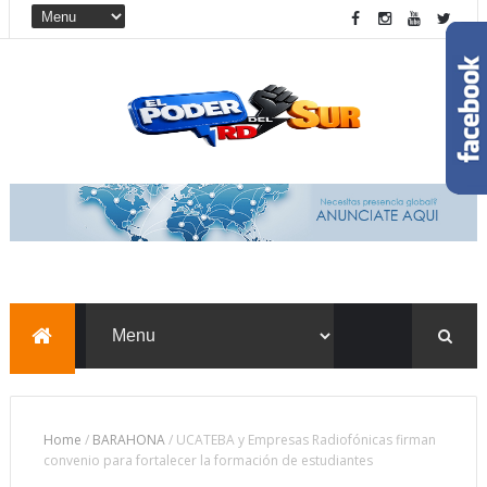
Home
/
BARAHONA
/
UCATEBA y Empresas Radiofónicas firman
convenio para fortalecer la formación de estudiantes