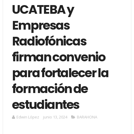
UCATEBA y
Empresas
Radiofónicas
firman convenio
para fortalecer la
formación de
estudiantes
Edwin López
junio 13, 2024
BARAHONA